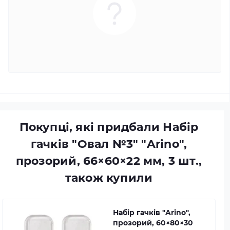
Покупці, які придбали Набір
гачків "Овал №3" "Arino",
прозорий, 66×60×22 мм, 3 шт.,
також купили
Набір гачків "Arino",
прозорий, 60×80×30