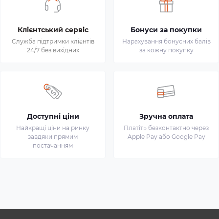
Клієнтський сервіс
Бонуси за покупки
Служба підтримки клієнтів
Нарахування бонусних балів
24/7 без вихідних
за кожну покупку
Доступні ціни
Зручна оплата
Найкращі ціни на ринку
Платіть безконтактно через
завдяки прямим
Apple Pay або Google Pay
постачанням