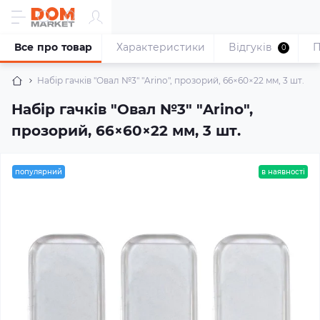
Все про товар
Характеристики
Відгуків
П
0
Набір гачків "Овал №3" "Arino", прозорий, 66×60×22 мм, 3 шт.
Набір гачків "Овал №3" "Arino",
прозорий, 66×60×22 мм, 3 шт.
популярний
в наявності