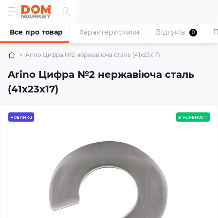
Все про товар
Характеристики
Відгуків
П
0
Arino Цифра №2 нержавіюча сталь (41x23x17)
Arino Цифра №2 нержавіюча сталь
(41x23x17)
новинка
в наявності