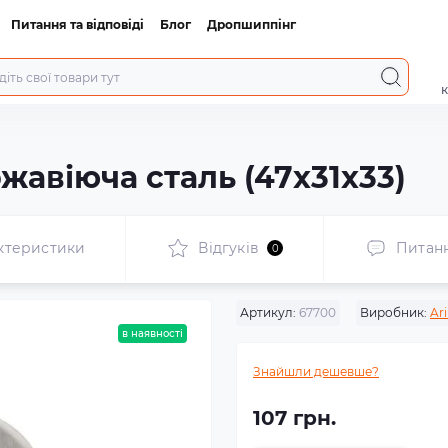
Питання та відповіді
Блог
Дропшиппінг
к
жавіюча сталь (47x31x33)
ктеристики
Відгуків
Питан
0
Артикул:
67700
Виробник:
Ar
в наявності
Знайшли дешевше?
107 грн.