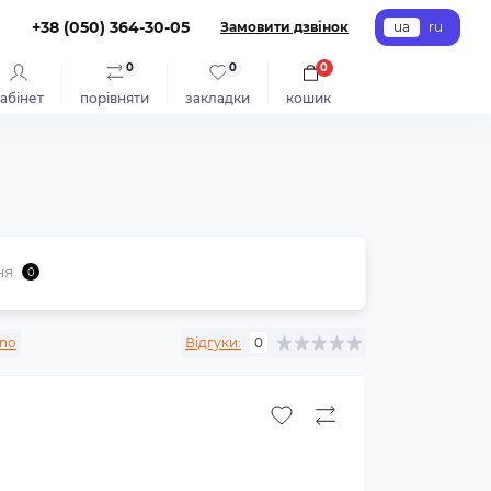
+38 (050) 364-30-05
Замовити дзвінок
ua
ru
0
0
0
абінет
порівняти
закладки
кошик
ня
0
ino
Відгуки:
0