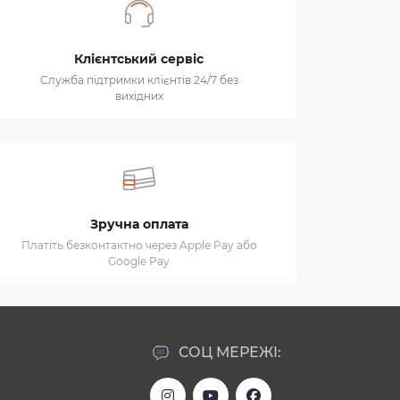
Клієнтський сервіс
Служба підтримки клієнтів 24/7 без
вихідних
Зручна оплата
Платіть безконтактно через Apple Pay або
Google Pay
СОЦ МЕРЕЖІ: