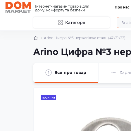
Інтернет-магазин товарів для
Про нас
дому, комфорту та безпеки
Категорії
Arino Цифра №3 нержавіюча сталь (47x31x33)
Arino Цифра №3 нер
Все про товар
Хара
новинка