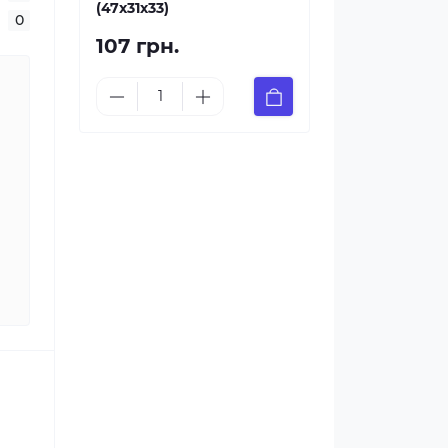
(47x31x33)
0
107 грн.