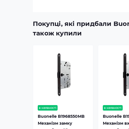
Покупці, які придбали Buon
також купили
в наявності
в наявності
Buonelle B1968550MB
Buonelle B
Механізм замку
Механізм в