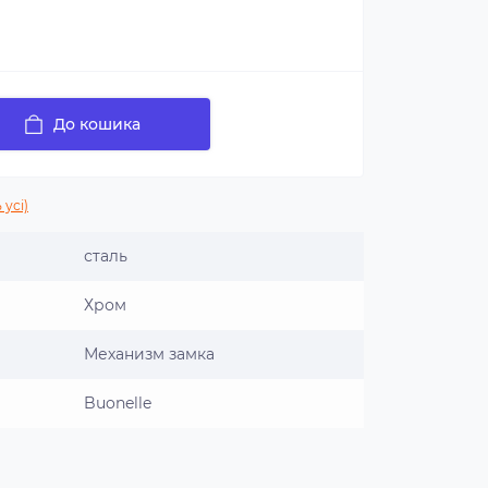
До кошика
 усі)
сталь
Хром
Механизм замка
Buonelle