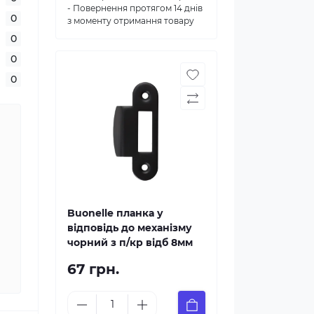
- Повернення протягом 14 днів
0
з моменту отримання товару
0
0
0
Buonelle планка у
відповідь до механізму
чорний з п/кр відб 8мм
67 грн.