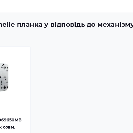
elle планка у відповідь до механізм
1969650MB
ж совм.