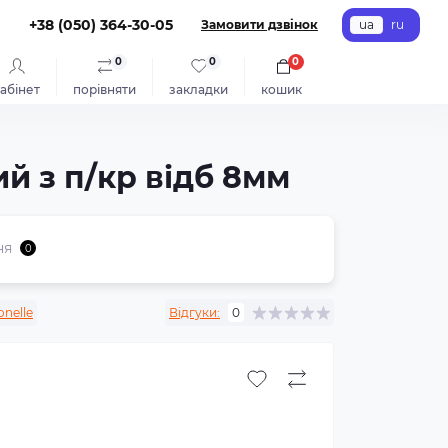
+38 (050) 364-30-05
Замовити дзвінок
ua
ru
0
0
0
абінет
порівняти
закладки
кошик
ий з п/кр відб 8мм
ня
0
nelle
Відгуки:
0