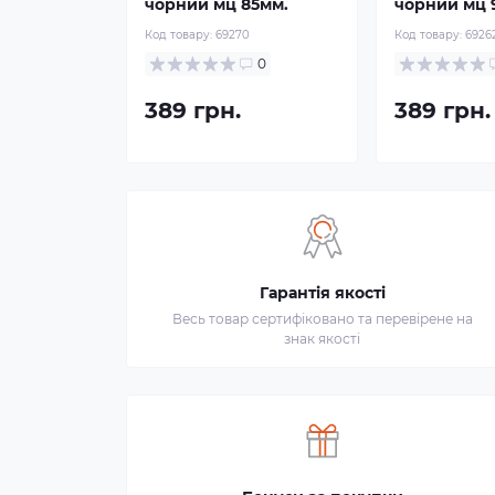
чорний мц 85мм.
чорний мц 
Код товару:
69270
Код товару:
6926
0
389 грн.
389 грн.
Гарантія якості
Весь товар сертифіковано та перевірене на
знак якості