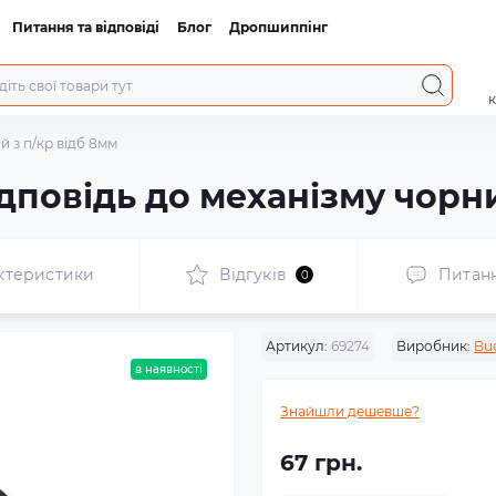
Питання та відповіді
Блог
Дропшиппінг
к
й з п/кр відб 8мм
ідповідь до механізму чорн
ктеристики
Відгуків
Питан
0
Артикул:
69274
Виробник:
Buo
в наявності
Знайшли дешевше?
67 грн.