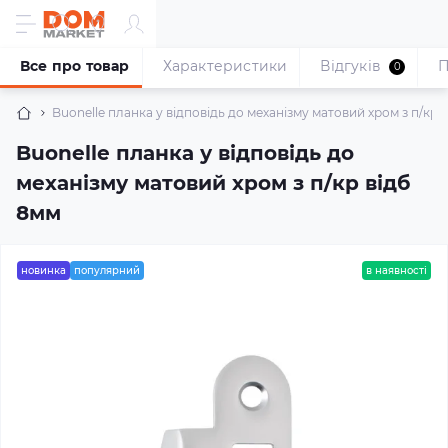
Все про товар
Характеристики
Відгуків
П
0
Buonelle планка у відповідь до механізму матовий хром з п/кр 
Buonelle планка у відповідь до
механізму матовий хром з п/кр відб
8мм
новинка
популярний
в наявності