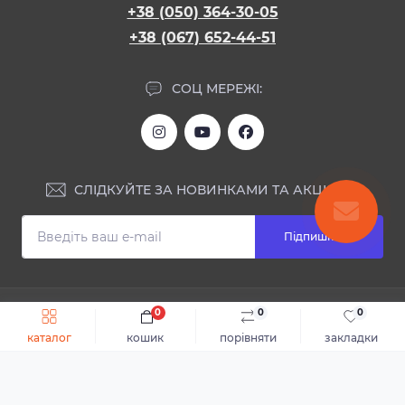
+38 (050) 364-30-05
+38 (067) 652-44-51
СОЦ МЕРЕЖІ:
СЛІДКУЙТЕ ЗА НОВИНКАМИ ТА АКЦІЯМИ:
Підпишіться
ІНФОРМАЦІЯ
0
0
0
Швидке замовлення
До кошика
каталог
кошик
порівняти
закладки
Блог
КОНТАКТИ ТА АДРЕСА
Відгуки
Каталог
Доставка та оплата
м.Дніпро, вул. Святослава Хороброго, 28