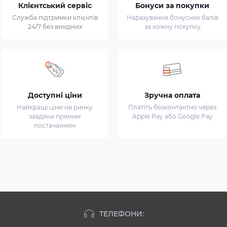
Клієнтський сервіс
Бонуси за покупки
Служба підтримки клієнтів
Нарахування бонусних балів
24/7 без вихідних
за кожну покупку
Доступні ціни
Зручна оплата
Найкращі ціни на ринку
Платіть безконтактно через
завдяки прямим
Apple Pay або Google Pay
постачанням
ТЕЛЕФОНИ: