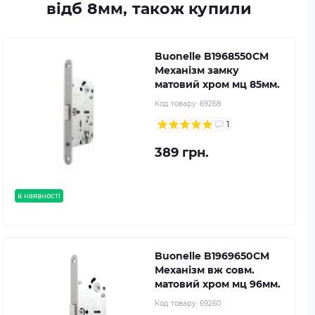
відб 8мм, також купили
Buonelle B1968550CM
Механізм замку
матовий хром мц 85мм.
Код товару:
69268
1
389 грн.
в наявності
Buonelle B1969650CM
Механізм вж совм.
матовий хром мц 96мм.
Код товару:
69260