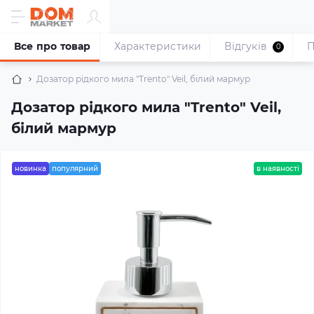
Все про товар
Характеристики
Відгуків
П
0
Дозатор рідкого мила "Trento" Veil, білий мармур
Дозатор рідкого мила "Trento" Veil,
білий мармур
новинка
популярний
в наявності