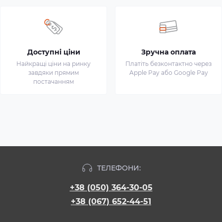
Доступні ціни
Зручна оплата
Найкращі ціни на ринку
Платіть безконтактно через
завдяки прямим
Apple Pay або Google Pay
постачанням
ТЕЛЕФОНИ:
+38 (050) 364-30-05
+38 (067) 652-44-51