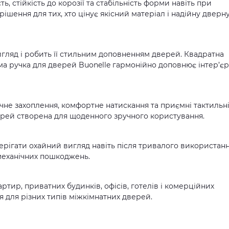
, стійкість до корозії та стабільність форми навіть при
ішення для тих, хто цінує якісний матеріал і надійну дверн
игляд і робить її стильним доповненням дверей. Квадратна
ма ручка для дверей Buonelle гармонійно доповнює інтер’єр
чне захоплення, комфортне натискання та приємні тактильн
верей створена для щоденного зручного користування.
ерігати охайний вигляд навіть після тривалого використанн
 механічних пошкоджень.
артир, приватних будинків, офісів, готелів і комерційних
 для різних типів міжкімнатних дверей.