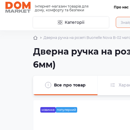
Інтернет-магазин товарів для
Про нас
дому, комфорту та безпеки
Категорії
Дверна ручка на розеті Buonelle Nova B-02 мато
Дверна ручка на роз
6мм)
Все про товар
Хара
новинка
популярний