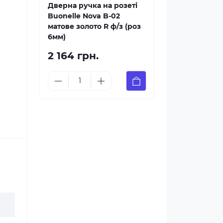
Дверна ручка на розеті
Buonelle Nova B-02
матове золото R ф/з (роз
6мм)
2 164 грн.