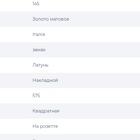
145
Золото матовое
Італія
замак
Латунь
Накладной
575
Квадратная
На розетте