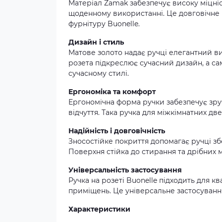
Матеріал Zamak забезпечує високу міцність
щоденному використанні. Це довговічне р
фурнітуру Buonelle.
Дизайн і стиль
Матове золото надає ручці елегантний в
розета підкреслює сучасний дизайн, а са
сучасному стилі.
Ергономіка та комфорт
Ергономічна форма ручки забезпечує зру
відчуття. Така ручка для міжкімнатних д
Надійність і довговічність
Зносостійке покриття допомагає ручці зб
Поверхня стійка до стирання та дрібних
Універсальність застосування
Ручка на розеті Buonelle підходить для кв
приміщень. Це універсальне застосування
Характеристики