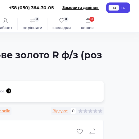
+38 (050) 364-30-05
Замовити дзвінок
ua
ru
0
0
0
абінет
порівняти
закладки
кошик
ве золото R ф/з (роз
ня
0
nelle
Відгуки:
0