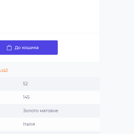
До кошика
 усі)
52
145
Золото матовое
Італія