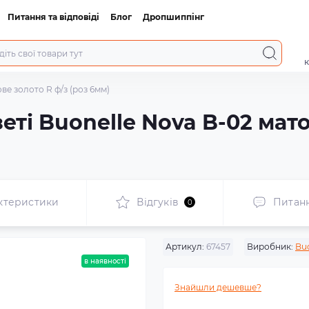
Питання та відповіді
Блог
Дропшиппінг
к
ве золото R ф/з (роз 6мм)
еті Buonelle Nova B-02 мато
ктеристики
Відгуків
Питан
0
Артикул:
67457
Виробник:
Buo
в наявності
Знайшли дешевше?