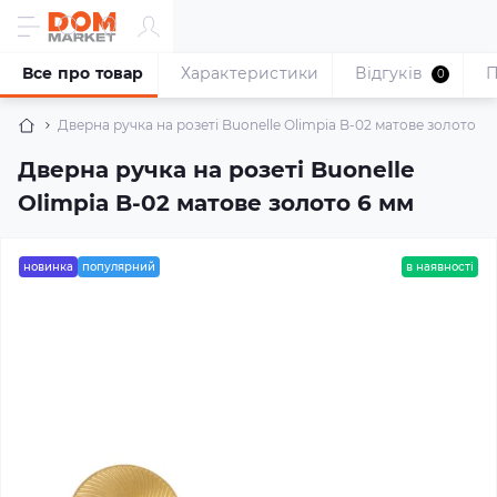
Все про товар
Характеристики
Відгуків
П
0
Дверна ручка на розеті Buonelle Olimpia B-02 матове золото 6 
Дверна ручка на розеті Buonelle
Olimpia B-02 матове золото 6 мм
новинка
популярний
в наявності