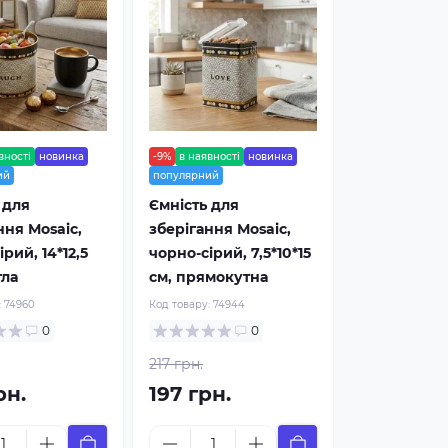
вності
новинка
-9%
в наявності
новинка
ий
популярний
 для
Ємність для
ння Мosaic,
зберігання Мosaic,
рий, 14*12,5
чорно-сірий, 7,5*10*15
гла
см, прямокутна
:
74960
Код товару:
74944
0
0
217 грн.
рн.
197 грн.