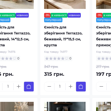
в наявності
новинка
-9%
в наявності
новинка
-9%
в ная
лярний
популярний
популярн
ість для
Ємність для
Ємність
ігання Terrazzо,
зберігання Terrazzо,
зберіга
вий, 14*12,5 см,
бежевий, 17*15,5 см,
бежевий,
гла
кругла
прямок
овару:
74976
Код товару:
74977
Код товару
0
0
грн.
347 грн.
217 грн.
6 грн.
315 грн.
197 г