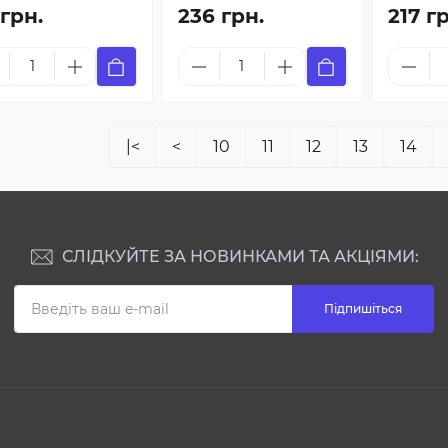
 грн.
236 грн.
217 г
|<
<
10
11
12
13
14
СЛІДКУЙТЕ ЗА НОВИНКАМИ ТА АКЦІЯМИ:
Підпишіться