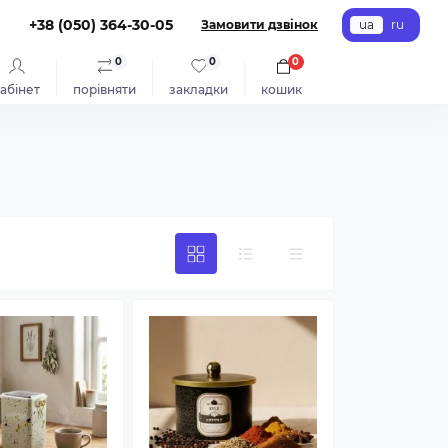
+38 (050) 364-30-05
Замовити дзвінок
ua
ru
0
0
0
абінет
порівняти
закладки
кошик