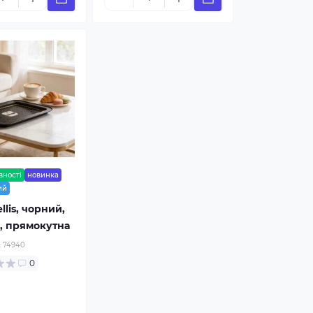
вності
новинка
ий
llis, чорний,
м, прямокутна
:
74940
0