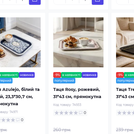
в наявності
новинка
-9%
в наявності
новинка
-9%
в ная
лярний
популярний
популярн
 Azulejo, білий та
Таця Rosy, рожевий,
Таця Tre
й, 23,3*30,7 см,
31*43 см, прямокутна
31*43 с
мокутна
Код товару:
74933
Код товару
овару:
74971
0
0
грн.
260 грн.
239 грн.