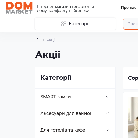
Інтернет-магазин товарів для
Про нас
дому, комфорту та безпеки
Категорії
Акції
Акції
Категорії
Сор
SMART замки
Buonelle
Аксесуари для ванної
Comit
Вішалки, гачки для ванної
Для готелів та кафе