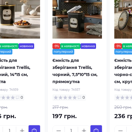
в наявності
новинка
-9%
в наявності
новинка
-9%
в ная
лярний
популярний
популярн
ість для
Ємність для
Ємність
ігання Trellis,
зберігання Trellis,
зберіга
ий, 14*15 см,
чорний, 7,5*10*15 см,
чорно-сі
гла
прямокутна
см, кру
овару:
74939
Код товару:
74937
Код товару
0
0
грн.
217 грн.
260 грн.
6 грн.
197 грн.
236 г