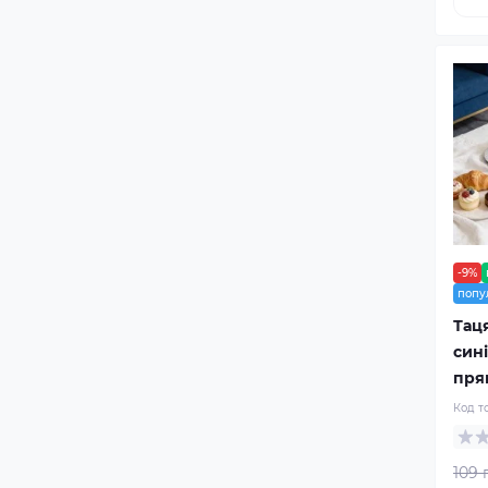
Тримач для туалетного
паперу — купити в Дім
Маркет
Тримачі рушників
Тримачі скла
-9%
попу
Таця
сині
пря
Код т
109 