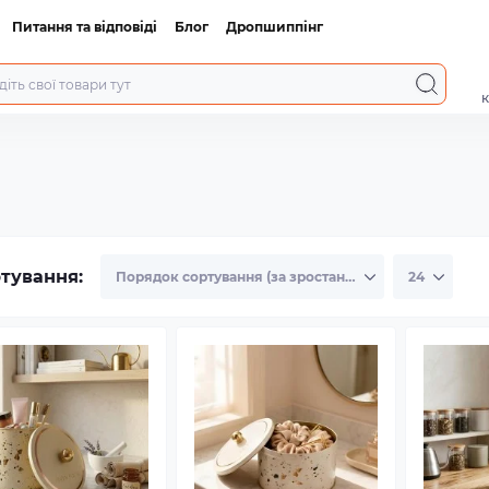
Питання та відповіді
Блог
Дропшиппінг
к
тування: