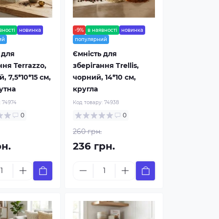
вності
новинка
-9%
в наявності
новинка
ий
популярний
 для
Ємність для
ння Terrazzо,
зберігання Trellis,
 7,5*10*15 см,
чорний, 14*10 см,
утна
кругла
:
74974
Код товару:
74938
0
0
260 грн.
рн.
236 грн.