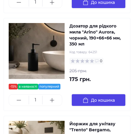
До кошика
Дозатор для рідкого
мила "Arino" Aurora,
чорний, 190×66×66 мм,
350 мл
Код товару:
64251
0
205 грн.
175 грн.
-15%
в наявності
популярний
До кошика
Йоржик для унітазу
"Trento" Bergamo,