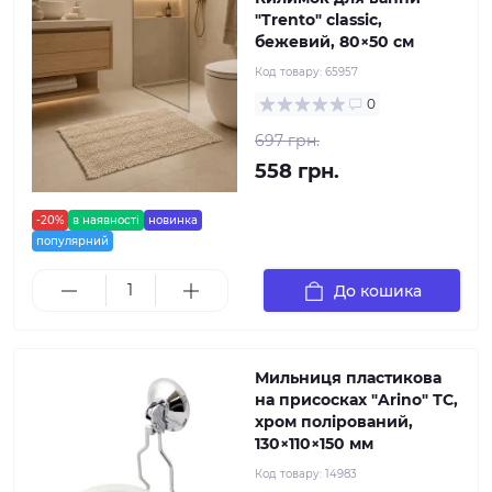
"Trento" classic,
бежевий, 80×50 см
Код товару:
65957
0
697 грн.
558 грн.
-20%
в наявності
новинка
популярний
До кошика
Мильниця пластикова
на присосках "Arino" ТС,
хром полірований,
130×110×150 мм
Код товару:
14983