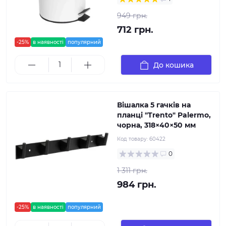
949 грн.
712 грн.
-25%
в наявності
популярний
До кошика
Вішалка 5 гачків на
планці "Trento" Palermo,
чорна, 318×40×50 мм
Код товару:
60422
0
1 311 грн.
984 грн.
-25%
в наявності
популярний