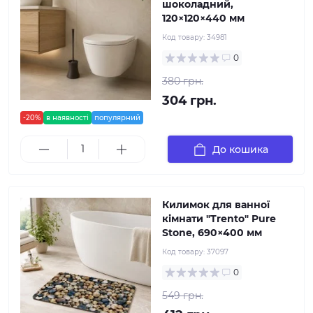
шоколадний,
120×120×440 мм
Код товару:
34981
0
380 грн.
304 грн.
-20%
в наявності
популярний
До кошика
Килимок для ванної
кімнати "Trento" Pure
Stone, 690×400 мм
Код товару:
37097
0
549 грн.