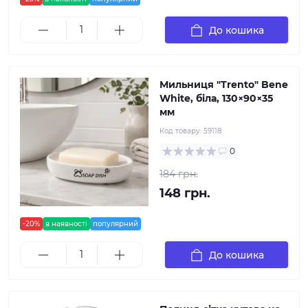
До кошика
Мильниця "Trento" Bene
White, біла, 130×90×35
мм
Код товару:
59118
0
184 грн.
148 грн.
-20%
в наявності
популярний
До кошика