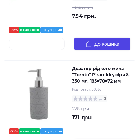
1 005 грн.
754 грн.
-25%
в наявності
популярний
До кошика
Дозатор рідкого мила
"Trento" Piramide, сірий,
350 мл, 185×78×72 мм
Код товару:
50568
0
228 грн.
171 грн.
-25%
в наявності
популярний