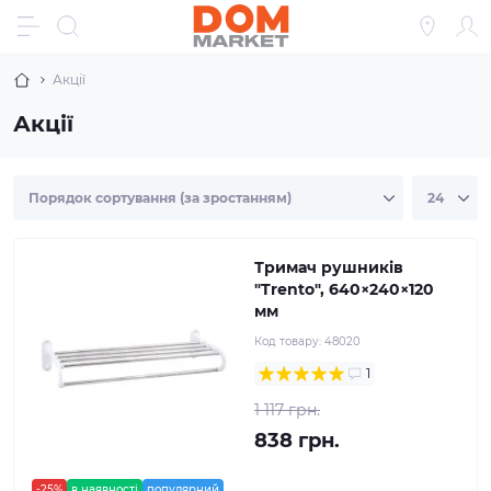
Акції
Акції
Тримач рушників
"Trento", 640×240×120
мм
Код товару:
48020
1
1 117 грн.
838 грн.
-25%
в наявності
популярний