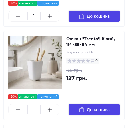
-20%
в наявності
популярний
До кошика
Стакан "Trento", білий,
114×88×84 мм
Код товару:
51086
0
159 грн.
127 грн.
-20%
в наявності
популярний
До кошика