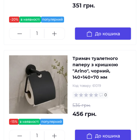
351 грн.
-20%
в наявності
популярний
До кошика
Тримач туалетного
паперу з кришкою
"Arino", чорний,
140×140×70 мм
Код товару:
61019
0
536 грн.
456 грн.
-15%
в наявності
популярний
До кошика