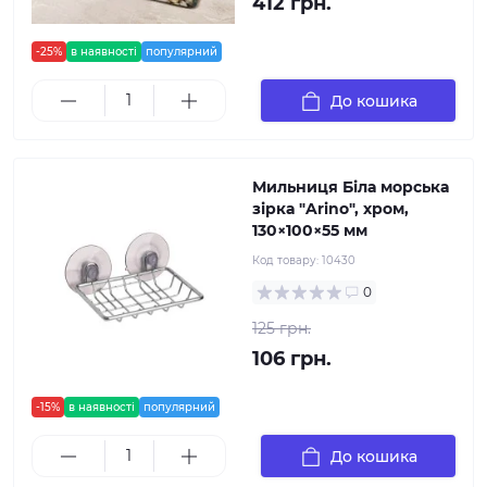
412 грн.
-25%
в наявності
популярний
До кошика
Мильниця Біла морська
зірка "Arino", хром,
130×100×55 мм
Код товару:
10430
0
125 грн.
106 грн.
-15%
в наявності
популярний
До кошика