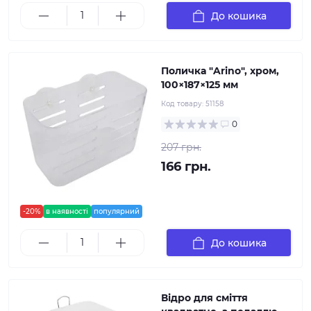
До кошика
Поличка "Arino", хром,
100×187×125 мм
Код товару:
51158
0
207 грн.
166 грн.
-20%
в наявності
популярний
До кошика
Відро для сміття