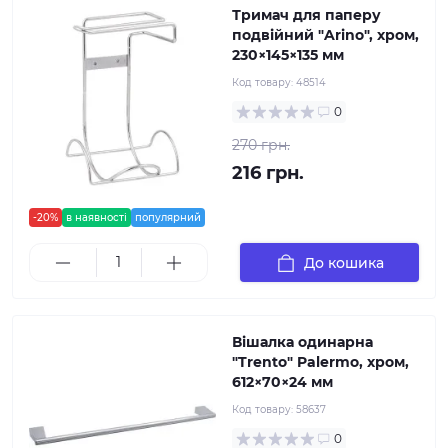
Тримач для паперу
подвійний "Arino", хром,
230×145×135 мм
Код товару:
48514
0
270 грн.
216 грн.
-20%
в наявності
популярний
До кошика
Вішалка одинарна
"Trento" Palermo, хром,
612×70×24 мм
Код товару:
58637
0