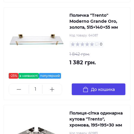
Поличка "Trento"
Moderno Grande Oro,
золота, 515×140×55 мм
Код товару:
64087
0
1 842 грн.
1 382 грн.
-25%
в наявності
популярний
До кошика
Полиця-сітка одинарна
кутова "Trento",
хромова, 195×195×30 мм
Код товару:
60983