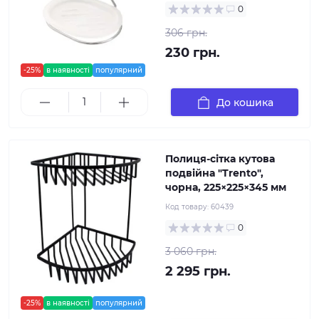
0
306 грн.
230 грн.
-25%
в наявності
популярний
До кошика
Полиця-сітка кутова
подвійна "Trento",
чорна, 225×225×345 мм
Код товару:
60439
0
3 060 грн.
2 295 грн.
-25%
в наявності
популярний