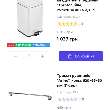
квадратне, з педаллю
"Trento", біле,
257×200×300 мм, 6 л
Код товару:
56034
1
1 382 грн.
1 037 грн.
-25%
в наявності
популярний
До кошика
Тримач рушників
"Arino", хром, 620×65×60
мм, 31-серія
Код товару:
4956
0
438 грн.