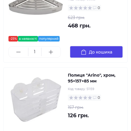
0
623 грн.
468 грн.
-25%
в наявності
популярний
До кошика
Полиця "Arino", хром,
95×157×85 мм
Код товару:
51159
0
157 грн.
126 грн.