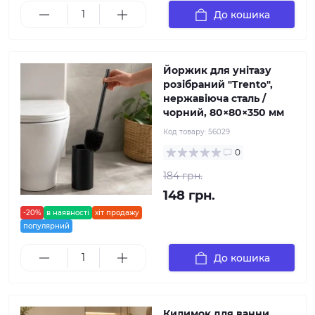
До кошика
Йоржик для унітазу
розібраний "Trento",
нержавіюча сталь /
чорний, 80×80×350 мм
Код товару:
56029
0
184 грн.
148 грн.
-20%
в наявності
хіт продажу
популярний
До кошика
Килимок для ванни