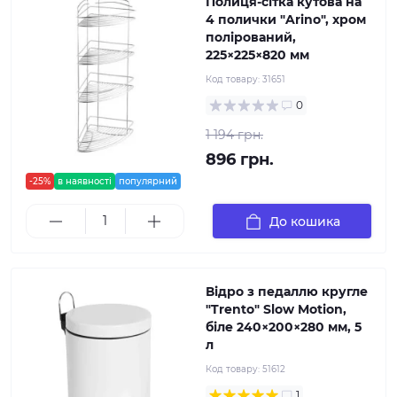
Полиця-сітка кутова на
4 полички "Arino", хром
полірований,
225×225×820 мм
Код товару:
31651
0
1 194 грн.
896 грн.
-25%
в наявності
популярний
До кошика
Відро з педаллю кругле
"Trento" Slow Motion,
біле 240×200×280 мм, 5
л
Код товару:
51612
1