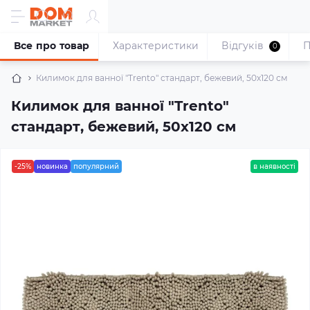
Все про товар
Характеристики
Відгуків
П
0
Килимок для ванної "Trento" стандарт, бежевий, 50х120 см
Килимок для ванної "Trento"
стандарт, бежевий, 50х120 см
-25%
новинка
популярний
в наявності