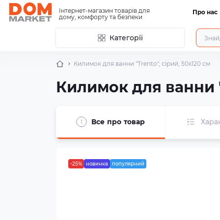
Інтернет-магазин товарів для
Про нас
дому, комфорту та безпеки
Категорії
Килимок для ванни "Trento", сірий, 50х120 см
Килимок для ванни "
Все про товар
Хара
-25%
новинка
популярний