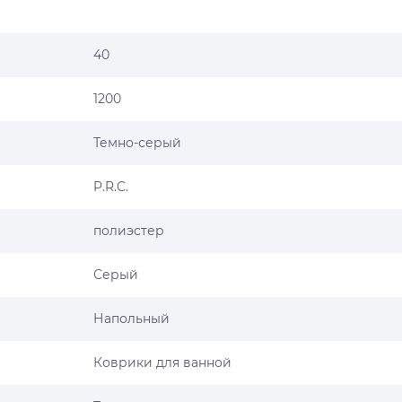
40
1200
Темно-серый
P.R.C.
полиэстер
Серый
Напольный
Коврики для ванной