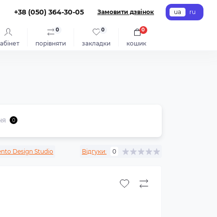
+38 (050) 364-30-05
Замовити дзвінок
ua
ru
0
0
0
абінет
порівняти
закладки
кошик
ня
0
ento Design Studio
Відгуки:
0