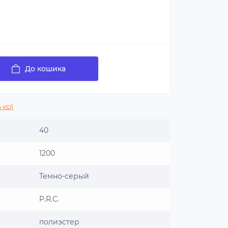
До кошика
 усі)
40
1200
Темно-серый
P.R.C.
полиэстер