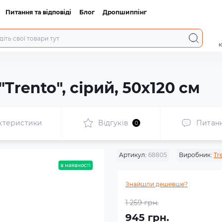
Питання та відповіді
Блог
Дропшиппінг
к
Trento", сірий, 50х120 см
ктеристики
Відгуків
Питан
0
Артикул:
68805
Виробник:
Tr
в наявності
Знайшли дешевше?
1 259 грн.
945 грн.