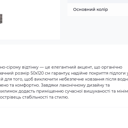
Основний колір
но-сірому відтінку — це елегантний акцент, що органічно
начний розмір 50х120 см гарантує надійне покриття підлоги 
ий для того, щоб виключити небезпечне ковзання після вод
ено та комфортно. Завдяки лаконічному дизайну та
килимок додасть приміщенню сучасної вишуканості та мінім
острівець стабільності та стилю.