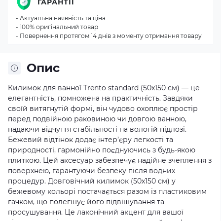
ГАРАНТІЇ
- Актуальна наявність та ціна
- 100% оригінальний товар
- Повернення протягом 14 днів з моменту отримання товару
Опис
Килимок для ванної Trento standard (50х150 см) — це
елегантність, помножена на практичність. Завдяки
своїй витягнутій формі, він чудово охоплює простір
перед подвійною раковиною чи довгою ванною,
надаючи відчуття стабільності на вологій підлозі.
Бежевий відтінок додає інтер’єру легкості та
природності, гармонійно поєднуючись з будь-якою
плиткою. Цей аксесуар забезпечує надійне зчеплення з
поверхнею, гарантуючи безпеку після водних
процедур. Довговічний килимок (50х150 см) у
бежевому кольорі постачається разом із пластиковим
гачком, що полегшує його підвішування та
просушування. Це лаконічний акцент для вашої