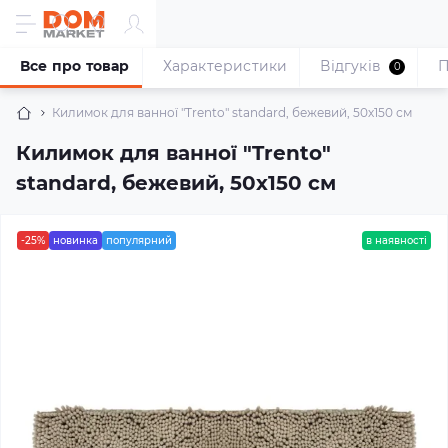
Все про товар
Характеристики
Відгуків
П
0
Килимок для ванної "Trento" standard, бежевий, 50х150 см
Килимок для ванної "Trento"
standard, бежевий, 50х150 см
-25%
новинка
популярний
в наявності