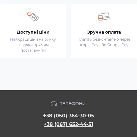
Доступні ціни
Зручна оплата
Найкращі ціни на ринку
Платіть безконтактно через
завдяки прямим
Apple Pay або Google Pay
постачанням
ТЕЛЕФОНИ:
+38 (050) 364-30-05
+38 (067) 652-44-51