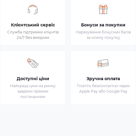
Клієнтський сервіс
Бонуси за покупки
Служба підтримки клієнтів
Нарахування бонусних балів
24/7 без вихідних
за кожну покупку
Доступні ціни
Зручна оплата
Найкращі ціни на ринку
Платіть безконтактно через
завдяки прямим
Apple Pay або Google Pay
постачанням