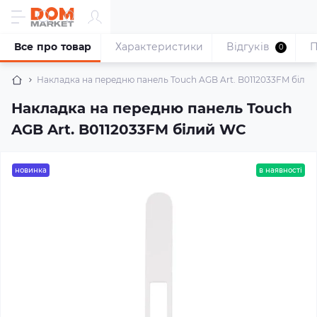
Все про товар
Характеристики
Відгуків
П
0
Накладка на передню панель Touch AGB Art. B0112033FM біли
Накладка на передню панель Touch
AGB Art. B0112033FM білий WC
новинка
в наявності