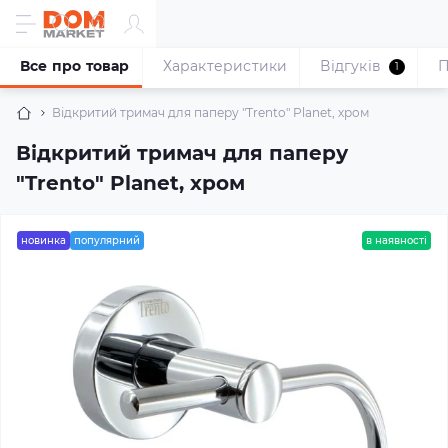
Все про товар
Характеристики
Відгуків
П
1
Відкритий тримач для паперу "Trento" Planet, хром
Відкритий тримач для паперу
"Trento" Planet, хром
новинка
популярний
в наявності