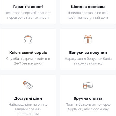
Гарантія якості
Швидка доставка
Весь товар сертифіковано та
Швидка доставка по всій
перевірене на знак якості
країні на наступний день
Клієнтський сервіс
Бонуси за покупки
Служба підтримки клієнтів
Нарахування бонусних балів
24/7 без вихідних
за кожну покупку
Доступні ціни
Зручна оплата
Найкращі ціни на ринку
Платіть безконтактно через
завдяки прямим
Apple Pay або Google Pay
постачанням