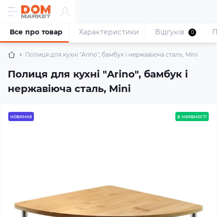
Все про товар
Характеристики
Відгуків
П
0
Полиця для кухні "Arino", бамбук і нержавіюча сталь, Mini
Полиця для кухні "Arino", бамбук і
нержавіюча сталь, Mini
новинка
в наявності