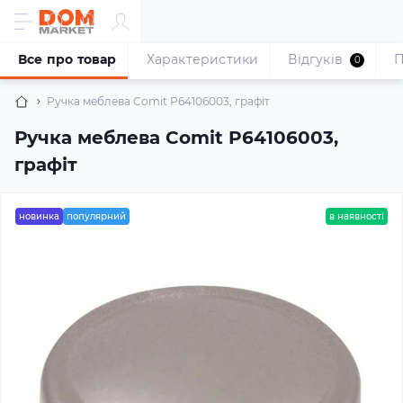
Все про товар
Характеристики
Відгуків
П
0
Ручка меблева Comit P64106003, графіт
Ручка меблева Comit P64106003,
графіт
новинка
популярний
в наявності