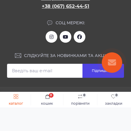
+38 (067) 652-44-51
СОЦ МЕРЕЖІ:
СЛІДКУЙТЕ ЗА НОВИНКАМИ ТА АКЦІЯМИ:
Підпишіться
ІНФОРМАЦІЯ
0
0
0
Швидке замовлення
До кошика
каталог
кошик
порівняти
закладки
Блог
КОНТАКТИ ТА АДРЕСА
Відгуки
Каталог
Доставка та оплата
м.Дніпро, вул. Святослава Хороброго, 28
Повернення або обмін товару