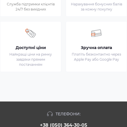
Служба підтримки клієнтів
Нарахування бонусних балів
24/7 без вихідних
за кожну покупку
Доступні ціни
Зручна оплата
Найкращі ціни на ринку
Платіть безконтактно через
завдяки прямим
Apple Pay або Google Pay
постачанням
ТЕЛЕФОНИ:
+38 (050) 364-30-05