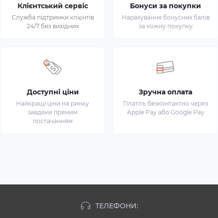
Клієнтський сервіс
Бонуси за покупки
Служба підтримки клієнтів
Нарахування бонусних балів
24/7 без вихідних
за кожну покупку
Доступні ціни
Зручна оплата
Найкращі ціни на ринку
Платіть безконтактно через
завдяки прямим
Apple Pay або Google Pay
постачанням
ТЕЛЕФОНИ: