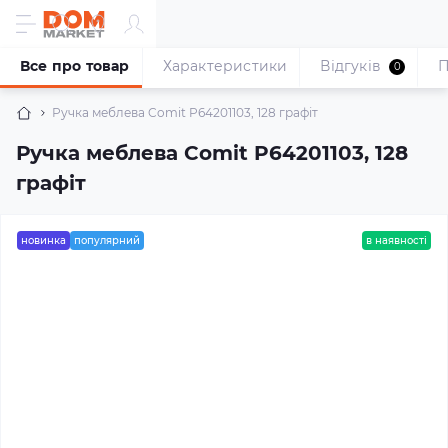
Все про товар
Характеристики
Відгуків
П
0
Ручка меблева Comit P64201103, 128 графіт
Ручка меблева Comit P64201103, 128
графіт
новинка
популярний
в наявності