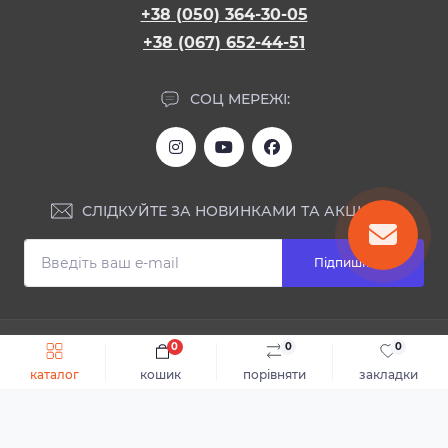
+38 (050) 364-30-05
+38 (067) 652-44-51
СОЦ МЕРЕЖІ:
СЛІДКУЙТЕ ЗА НОВИНКАМИ ТА АКЦІЯМИ:
Підпишіться
ІНФОРМАЦІЯ
0
0
0
Швидке замовлення
До кошика
каталог
кошик
порівняти
закладки
Блог
КОНТАКТИ ТА АДРЕСА
Відгуки
Каталог
Доставка та оплата
м.Дніпро, вул. Святослава Хороброго, 28