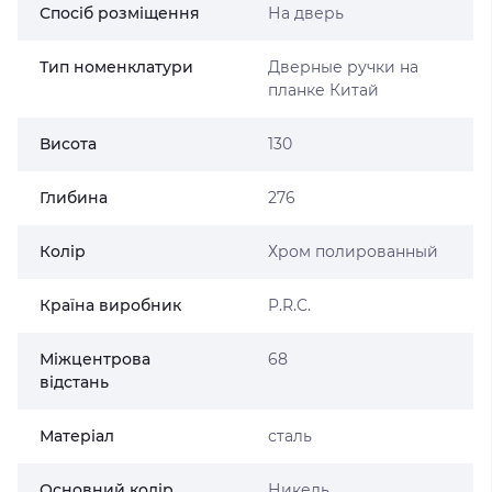
Спосіб розміщення
На дверь
Тип номенклатури
Дверные ручки на
планке Китай
Висота
130
Глибина
276
Колір
Хром полированный
Країна виробник
P.R.C.
Міжцентрова
68
відстань
Матеріал
сталь
Основний колір
Никель