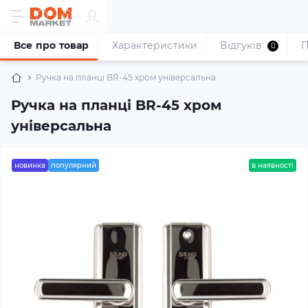
Все про товар
Характеристики
Відгуків
П
0
Ручка на планці BR-45 хром універсальна
Ручка на планці BR-45 хром
універсальна
новинка
популярний
в наявності