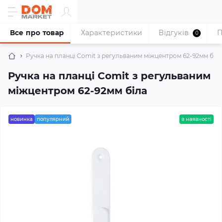
Все про товар
Характеристики
Відгуків
П
0
Ручка на планці Comit з регульваним міжцентром 62-92мм біл
Ручка на планці Comit з регульваним
міжцентром 62-92мм біла
новинка
популярний
в наявності