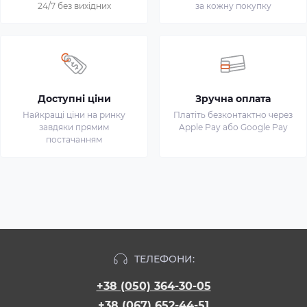
24/7 без вихідних
за кожну покупку
Доступні ціни
Зручна оплата
Найкращі ціни на ринку
Платіть безконтактно через
завдяки прямим
Apple Pay або Google Pay
постачанням
ТЕЛЕФОНИ:
+38 (050) 364-30-05
+38 (067) 652-44-51