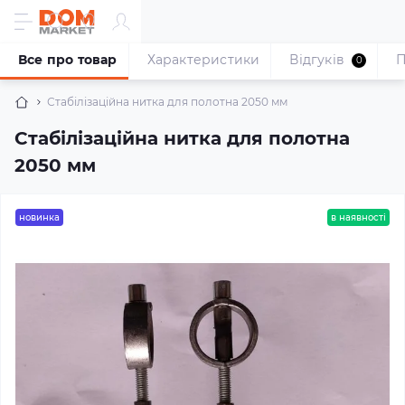
Все про товар
Характеристики
Відгуків
П
0
Стабілізаційна нитка для полотна 2050 мм
Стабілізаційна нитка для полотна
2050 мм
новинка
в наявності