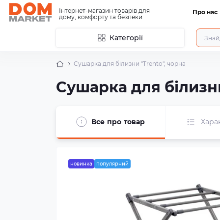
Інтернет-магазин товарів для
Про нас
дому, комфорту та безпеки
Категорії
Сушарка для білизни "Trento", чорна
Сушарка для білизни
Все про товар
Хара
новинка
популярний