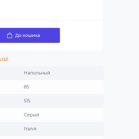
До кошика
 усі)
Напольный
85
515
Серый
Італія