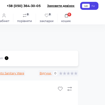
+38 (050) 364-30-05
Замовити дзвінок
ua
ru
0
0
0
абінет
порівняти
закладки
кошик
ня
1
nto Sanitary Ware
Відгуки:
0