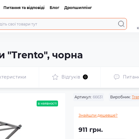
Питання та відповіді
Блог
Дропшиппінг
к
 "Trento", чорна
ктеристики
Відгуків
Питан
0
Артикул:
66631
Виробник:
Tre
в наявності
Знайшли дешевше?
911 грн.