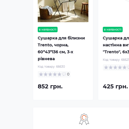
в наявності
в наявності
Сушарка для білизни
Сушарка дл
Trento, чорна,
настінна в
60*43*136 см, 3-х
"Trento", 6х3
рівнева
Код товару:
6662
Код товару:
66630
0
852 грн.
425 грн.