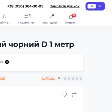
+38 (050) 364-30-05
Замовити дзвінок
ua
ru
0
0
0
абінет
порівняти
закладки
кошик
й чорний D 1 метр
ня
0
mit
Відгуки:
0