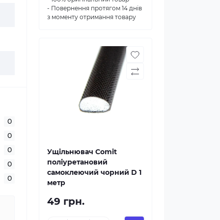
- Повернення протягом 14 днів
з моменту отримання товару
0
0
0
Ущільнювач Comit
поліуретановий
0
самоклеючий чорний D 1
0
метр
49 грн.