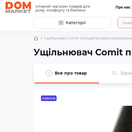
Інтернет-магазин товарів для
Про нас
дому, комфорту та безпеки
Категорії
Ущільнювач Comit поліуретановий самоклеючи
Ущільнювач Comit п
Все про товар
Хара
новинка