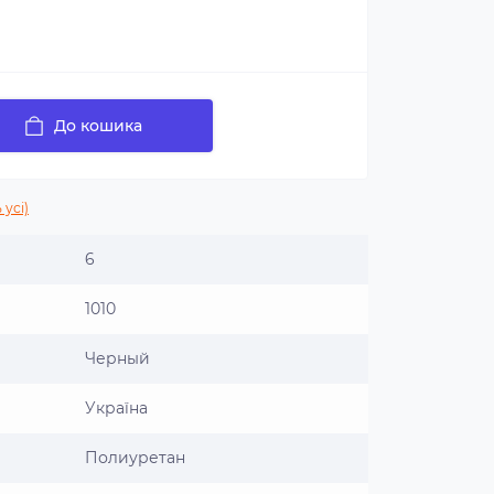
До кошика
 усі)
6
1010
Черный
Україна
Полиуретан