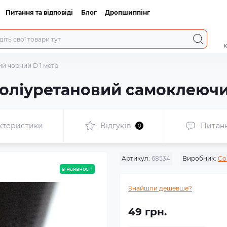
Питання та відповіді
Блог
Дропшиппінг
к
й чорний D 1 метр
оліуретановий самоклеючи
ктеристики
Відгуків
Питан
0
Артикул:
68534
Виробник:
Co
в наявності
Знайшли дешевше?
49 грн.