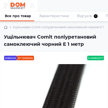
Все про товар
Характеристики
Відгуків
П
0
Ущільнювач Comit поліуретановий самоклеючий чорний E 1 м
Ущільнювач Comit поліуретановий
самоклеючий чорний E 1 метр
новинка
хіт продажу
в наявності