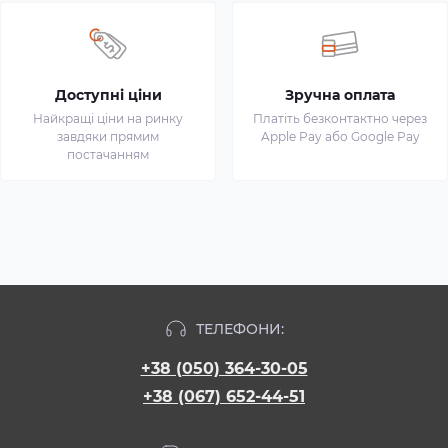
Доступні ціни
Зручна оплата
Найкращі ціни на ринку
Платіть безконтактно через
завдяки прямим
Apple Pay або Google Pay
постачанням
ТЕЛЕФОНИ:
+38 (050) 364-30-05
+38 (067) 652-44-51