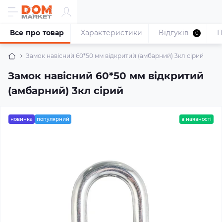
Все про товар
Характеристики
Відгуків
П
0
Замок навісний 60*50 мм відкритий (амбарний) 3кл сірий
Замок навісний 60*50 мм відкритий
(амбарний) 3кл сірий
новинка
популярний
в наявності