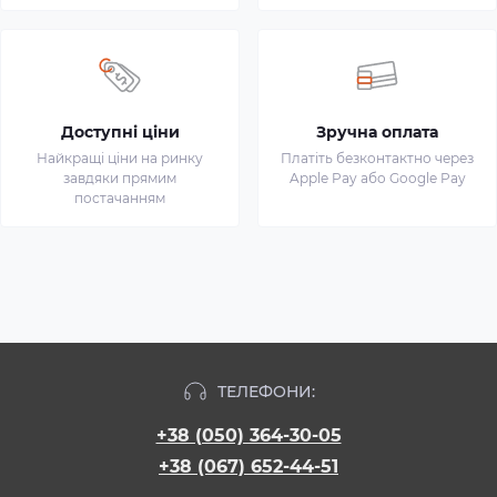
Доступні ціни
Зручна оплата
Найкращі ціни на ринку
Платіть безконтактно через
завдяки прямим
Apple Pay або Google Pay
постачанням
ТЕЛЕФОНИ:
+38 (050) 364-30-05
+38 (067) 652-44-51