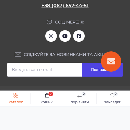
+38 (067) 652-44-51
СОЦ МЕРЕЖІ:
СЛІДКУЙТЕ ЗА НОВИНКАМИ ТА АКЦІЯМИ:
Підпишіться
ІНФОРМАЦІЯ
0
0
0
Швидке замовлення
До кошика
каталог
кошик
порівняти
закладки
Блог
КОНТАКТИ ТА АДРЕСА
Відгуки
Каталог
Доставка та оплата
м.Дніпро, вул. Святослава Хороброго, 28
Повернення або обмін товару