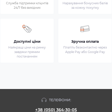
Служба підтримки клієнтів
Нарахування бонусних балів
24/7 без вихідних
за кожну покупку
Доступні ціни
Зручна оплата
Найкращі ціни на ринку
Платіть безконтактно через
завдяки прямим
Apple Pay або Google Pay
постачанням
ТЕЛЕФОНИ:
+38 (050) 364-30-05