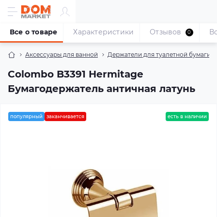
Все о товаре
Характеристики
Отзывов
В
0
Аксессуары для ванной
Держатели для туалетной бумаги —
Colombo B3391 Hermitage
Бумагодержатель античная латунь
популярный
заканчивается
есть в наличии