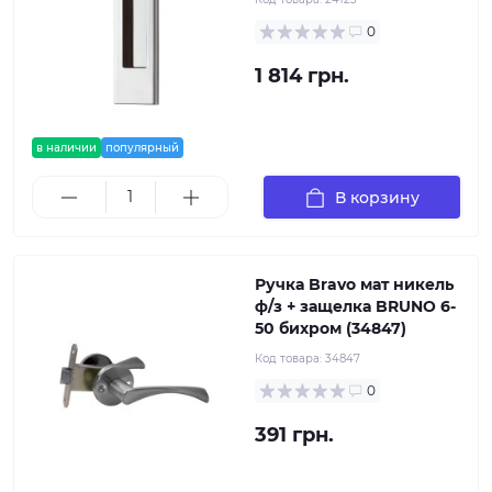
0
1 814 грн.
в наличии
популярный
В корзину
Ручка Bravo мат никель
ф/з + защелка BRUNO 6-
50 бихром (34847)
Код товара:
34847
0
391 грн.