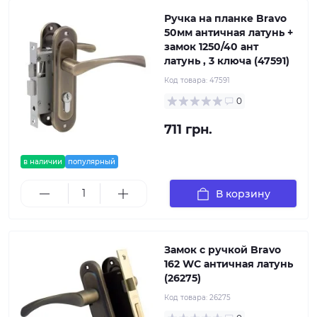
Ручка на планке Bravo
50мм античная латунь +
замок 1250/40 ант
латунь , 3 ключа (47591)
Код товара:
47591
0
711 грн.
в наличии
популярный
В корзину
Замок с ручкой Bravo
162 WC античная латунь
(26275)
Код товара:
26275