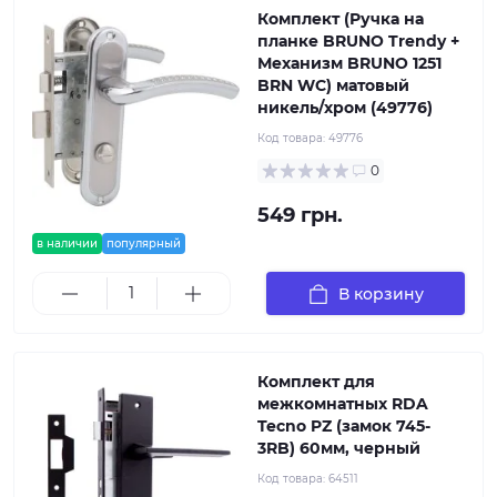
Комплект (Ручка на
планке BRUNO Trendy +
Механизм BRUNO 1251
BRN WC) матовый
никель/хром (49776)
Код товара:
49776
0
549 грн.
в наличии
популярный
В корзину
Комплект для
межкомнатных RDA
Tecno PZ (замок 745-
3RB) 60мм, черный
Код товара:
64511