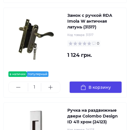
Замок с ручкой RDA
Imola W античная
латунь (31317)
Код товара:
31317
0
1 124 грн.
в наличии
популярный
В корзину
Ручка на раздвижные
двери Colombo Design
ID 411 хром (24123)
Код товара:
24123