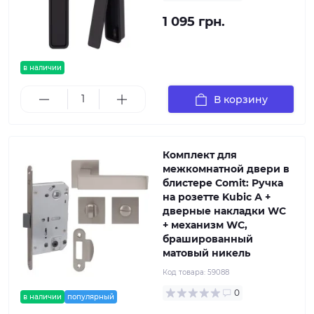
1 095 грн.
в наличии
В корзину
Комплект для
межкомнатной двери в
блистере Comit: Ручка
на розетте Kubic А +
дверные накладки WC
+ механизм WC,
брашированный
матовый никель
Код товара:
59088
0
в наличии
популярный