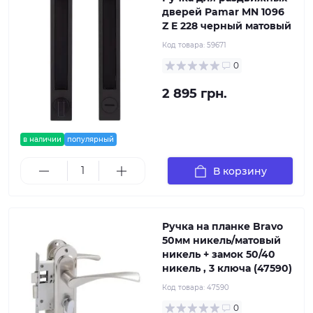
дверей Pamar MN 1096
Z E 228 черный матовый
Код товара:
59671
0
2 895 грн.
в наличии
популярный
В корзину
Ручка на планке Bravo
50мм никель/матовый
никель + замок 50/40
никель , 3 ключа (47590)
Код товара:
47590
0