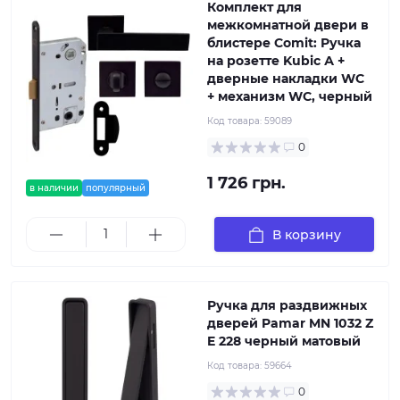
Комплект для
межкомнатной двери в
блистере Comit: Ручка
на розетте Kubic А +
дверные накладки WC
+ механизм WC, черный
Код товара:
59089
0
1 726 грн.
в наличии
популярный
В корзину
Ручка для раздвижных
дверей Pamar MN 1032 Z
E 228 черный матовый
Код товара:
59664
0