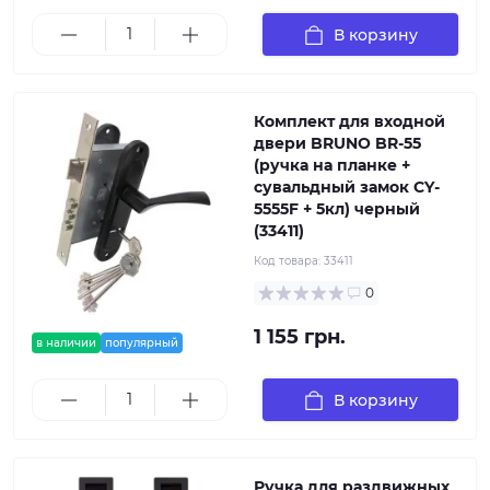
В корзину
Комплект для входной
двери BRUNO BR-55
(ручка на планке +
сувальдный замок CY-
5555F + 5кл) черный
(33411)
Код товара:
33411
0
1 155 грн.
в наличии
популярный
В корзину
Ручка для раздвижных