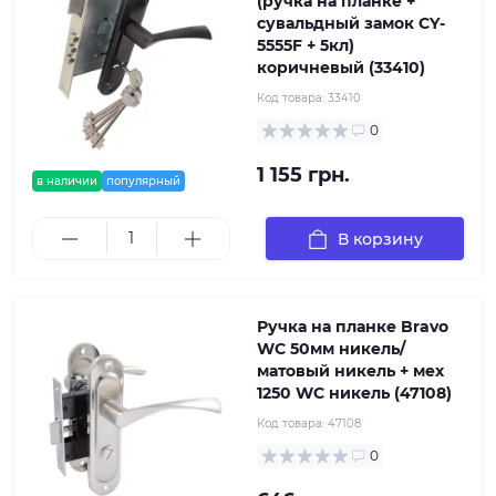
(ручка на планке +
сувальдный замок CY-
5555F + 5кл)
коричневый (33410)
Код товара:
33410
0
1 155 грн.
в наличии
популярный
В корзину
Ручка на планке Bravo
WC 50мм никель/
матовый никель + мех
1250 WC никель (47108)
Код товара:
47108
0