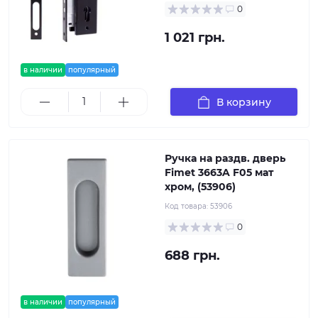
0
1 021 грн.
в наличии
популярный
В корзину
Ручка на раздв. дверь
Fimet 3663A F05 мат
хром, (53906)
Код товара:
53906
0
688 грн.
в наличии
популярный