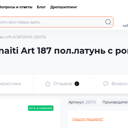
Вопросы и ответы
Блог
Дропшиппинг
ка
овн отб 4G18700015 (28373)
aiti Art 187 пол.латунь с р
теристики
Отзывов
Вопрос
0
Артикул:
28373
Производител
есть в наличии
Нашли дешевле?