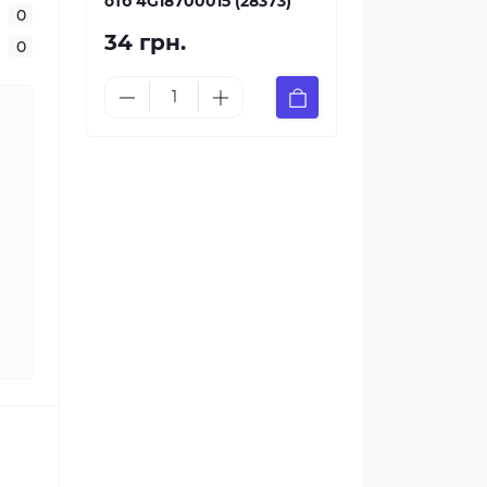
отб 4G18700015 (28373)
0
34 грн.
0