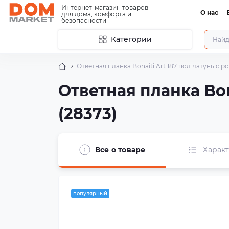
Интернет-магазин товаров
О нас
для дома, комфорта и
безопасности
Категории
Ответная планка Bonaiti Art 187 пол.латунь с р
Ответная планка Bon
(28373)
Все о товаре
Харак
популярный