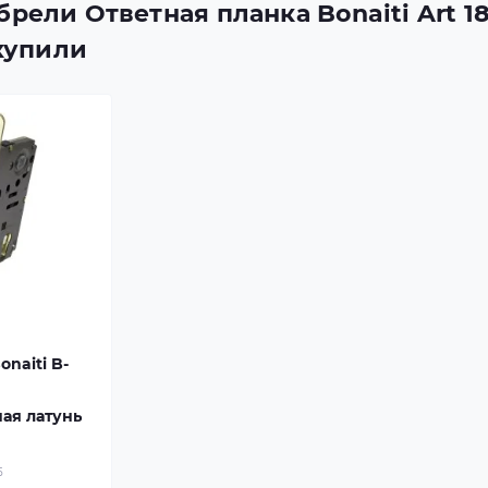
рели Ответная планка Bonaiti Art 18
 купили
naiti B-
ая латунь
5