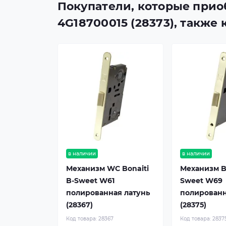
Покупатели, которые приоб
4G18700015 (28373), также
в наличии
в наличии
Механизм WC Bonaiti
Механизм Bo
B-Sweet W61
Sweet W69
полированная латунь
полированн
(28367)
(28375)
Код товара:
28367
Код товара:
2837