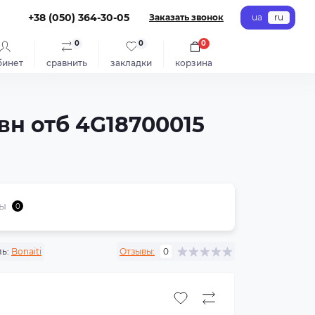
+38 (050) 364-30-05
Заказать звонок
ua
ru
0
0
0
бинет
сравнить
закладки
корзина
овн отб 4G18700015
ы
0
ь:
Bonaiti
Отзывы:
0