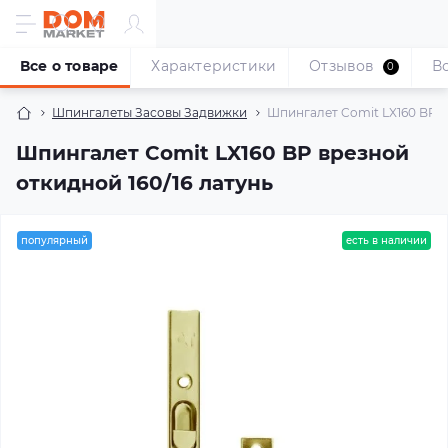
Все о товаре
Характеристики
Отзывов
В
0
Шпингалеты Засовы Задвижки
Шпингалет Comit LX160 BP в
Шпингалет Comit LX160 BP врезной
откидной 160/16 латунь
популярный
есть в наличии