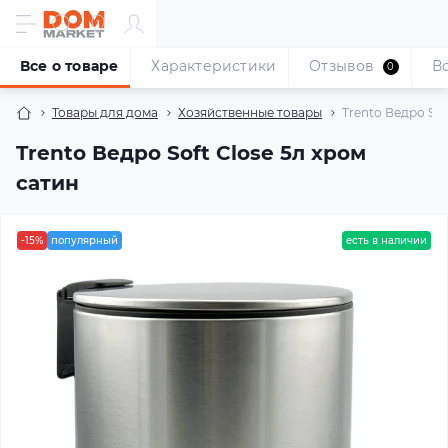
Все о товаре
Характеристики
Отзывов
В
0
Товары для дома
Хозяйственные товары
Trento Ведро Sof
Trento Ведро Soft Close 5л хром
сатин
-15%
популярный
есть в наличии