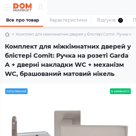
Все про товар
Характеристики
Відгуків
П
0
Комплект для міжкімнатних дверей у блістері Comit: Ручка на
Комплект для міжкімнатних дверей у
блістері Comit: Ручка на розеті Garda
А + дверні накладки WC + механізм
WC, брашований матовий нікель
популярний
в наявності