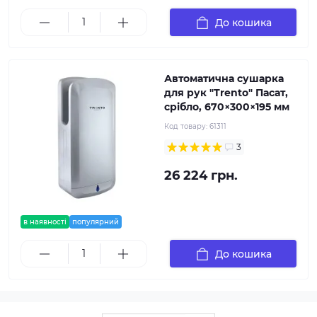
До кошика
Автоматична сушарка
для рук "Trento" Пасат,
срібло, 670×300×195 мм
Код товару:
61311
3
26 224 грн.
в наявності
популярний
До кошика