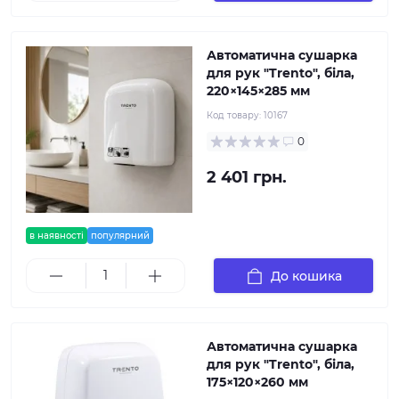
Автоматична сушарка
для рук "Trento", біла,
220×145×285 мм
Код товару:
10167
0
2 401 грн.
в наявності
популярний
До кошика
Автоматична сушарка
для рук "Trento", біла,
175×120×260 мм