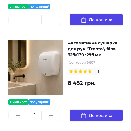
в наявності
популярний
До кошика
Автоматична сушарка
для рук "Trento", біла,
325×170×295 мм
Код товару:
29977
1
8 482 грн.
в наявності
популярний
До кошика