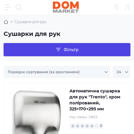
Сушарки для рук
Сушарки для рук
Фільтр
Автоматична сушарка
для рук "Trento", хром
полірований,
325×170×295 мм
Код товару:
29623
0