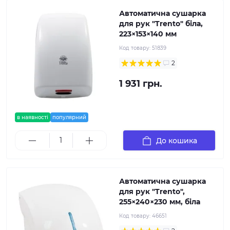
Автоматична сушарка
для рук "Trento" біла,
223×153×140 мм
Код товару:
51839
2
1 931 грн.
в наявності
популярний
До кошика
Автоматична сушарка
для рук "Trento",
255×240×230 мм, біла
Код товару:
46651