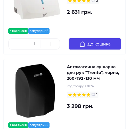
2
2 631 грн.
в наявності
популярний
До кошика
Автоматична сушарка
для рук "Trento", чорна,
260×192×130 мм
Код товару:
60124
1
3 298 грн.
в наявності
популярний