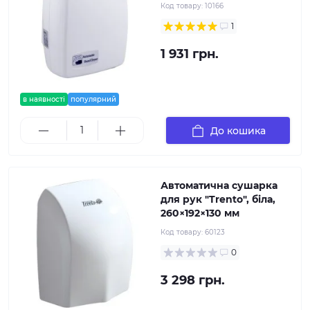
Код товару:
10166
1
1 931 грн.
в наявності
популярний
До кошика
Автоматична сушарка
для рук "Trento", біла,
260×192×130 мм
Код товару:
60123
0
3 298 грн.