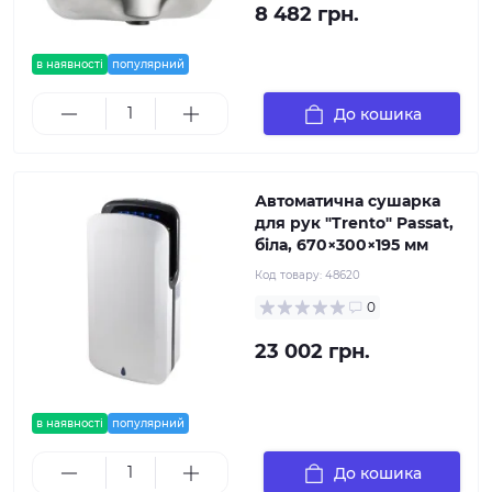
8 482 грн.
в наявності
популярний
До кошика
Автоматична сушарка
для рук "Trento" Passat,
біла, 670×300×195 мм
Код товару:
48620
0
23 002 грн.
в наявності
популярний
До кошика