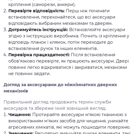
кріплення (саморези, анкери).
Перевірте відповідність:
Перш ніж починати
встановлення, переконайтеся, що всі аксесуари
відповідають вибраним механізмам та дверям.
Дотримуйтесь інструкцій:
Встановлюйте аксесуари
згідно з інструкцією виробника. Почніть із кріплення у
відповідь планок і клямок, потім переходьте до
встановлення ручок та інших елементів.
Перевірка працездатності:
Після встановлення
обов'язково перевірте, як працюють аксесуари. Двері
повинні легко відкриватися і закриватися, механізми
не повинні заїдати.
Догляд за аксесуарами до міжкімнатних дверних
механізмів
Правильний догляд продовжить термін служби
аксесуарів та збереже їхній зовнішній вигляд.
Чищення:
Протирайте аксесуари м'якою тканиною з
використанням м'яких засобів для чищення, уникайте
агресивних хімікатів, які можуть пошкодити поверхню.
Змащення:
Регулярно змащуйте рухомі елементи, такі