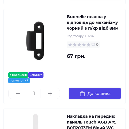
Buonelle планка у
відповідь до механізму
чорний з п/кр відб 8мм
Код товару:
69274
0
67 грн.
в наявності
новинка
популярний
До кошика
Накладка на передню
панель Touch AGB Art.
B0112033FM білий WC