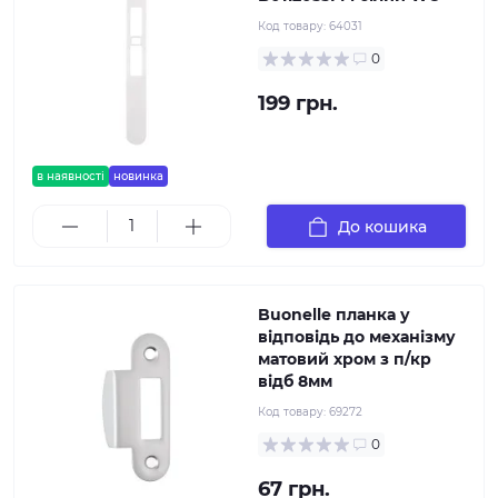
Код товару:
64031
0
199 грн.
в наявності
новинка
До кошика
Buonelle планка у
відповідь до механізму
матовий хром з п/кр
відб 8мм
Код товару:
69272
0
67 грн.