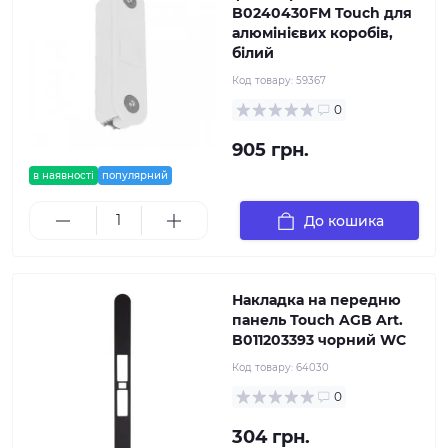
B0240430FM Touch для
алюмінієвих коробів,
білий
Код товару:
59367
0
905 грн.
в наявності
популярний
До кошика
Накладка на передню
панель Touch AGB Art.
B011203393 чорний WC
Код товару:
64030
0
304 грн.