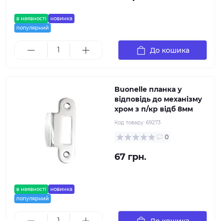
в наявності
новинка
популярний
До кошика
Buonelle планка у
відповідь до механізму
хром з п/кр відб 8мм
Код товару:
69273
0
67 грн.
в наявності
новинка
популярний
До кошика