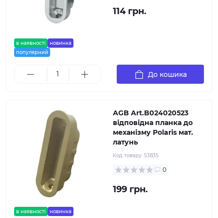
114 грн.
в наявності
новинка
популярний
До кошика
AGB Art.B024020523
відповідна планка до
механізму Polaris мат.
латунь
Код товару:
53835
0
199 грн.
в наявності
новинка