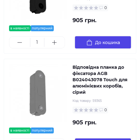
0
905 грн.
в наявності
популярний
До кошика
Відповідна планка до
фіксатора AGB
B024043078 Touch для
алюмінієвих коробів,
сірий
Код товару:
59365
0
905 грн.
в наявності
популярний