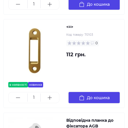
До кошика
<=>
Код товару:
70103
0
112 грн.
в наявності
новинка
До кошика
Відповідна планка до
фіксатора AGB