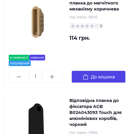
планка до магнітного
механізму коричнева
Код товару:
69062
0
114 грн.
в наявності
новинка
популярний
До кошика
Відповідна планка до
фіксатора AGB
B024043093 Touch для
алюмінієвих коробів,
чорний
Код товару:
59366