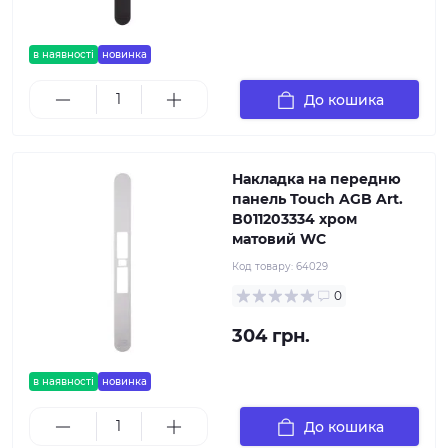
в наявності
новинка
До кошика
Накладка на передню
панель Touch AGB Art.
B011203334 хром
матовий WC
Код товару:
64029
0
304 грн.
в наявності
новинка
До кошика