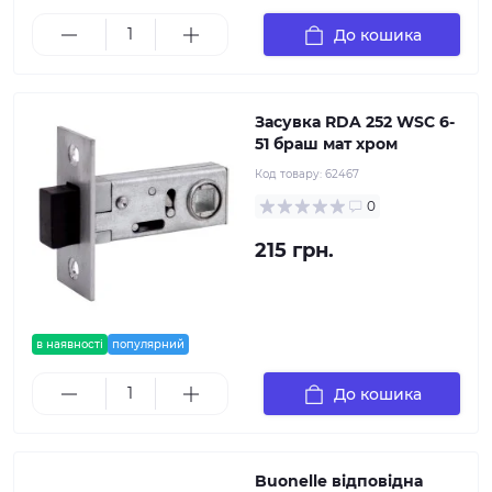
До кошика
Засувка RDA 252 WSC 6-
51 браш мат хром
Код товару:
62467
0
215 грн.
в наявності
популярний
До кошика
Buonelle відповідна