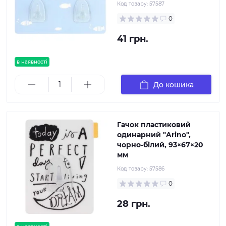
Код товару:
57587
0
41 грн.
в наявності
До кошика
Гачок пластиковий
одинарний "Arino",
чорно-білий, 93×67×20
мм
Код товару:
57586
0
28 грн.