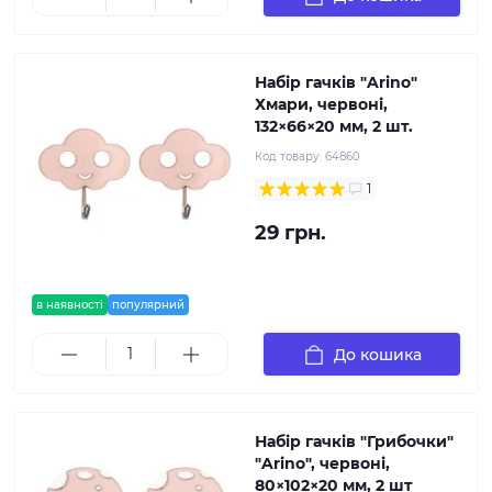
Набір гачків "Arino"
Хмари, червоні,
132×66×20 мм, 2 шт.
Код товару:
64860
1
29 грн.
в наявності
популярний
До кошика
Набір гачків "Грибочки"
"Arino", червоні,
80×102×20 мм, 2 шт