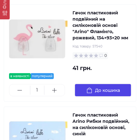
Фільтр
Гачок пластиковий
подвійний на
силіконовій основі
"Arino" Фламінго,
рожевий, 134×93×20 мм
Код товару:
57540
0
41 грн.
в наявності
популярний
До кошика
Гачок пластиковий
Arino Рибки подвійний,
на силіконовій основі,
синій