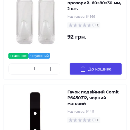
прозорий, 60×80×30 мм,
2 шт.
Код товару:
64866
0
92 грн.
в наявності
популярний
До кошика
Гачок подвійний Comit
P6450312, чорний
матовий
Код товару:
64411
0