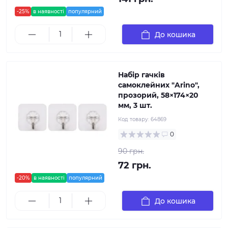
-25%
в наявності
популярний
До кошика
Набір гачків
самоклейних "Arino",
прозорий, 58×174×20
мм, 3 шт.
Код товару:
64869
0
90 грн.
72 грн.
-20%
в наявності
популярний
До кошика