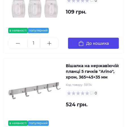
0
109 грн.
в наявності
популярний
До кошика
Вішалка на нержавіючій
планці 5 гачків "Arino",
хром, 365×45×35 мм
Код товару:
59174
0
524 грн.
в наявності
популярний