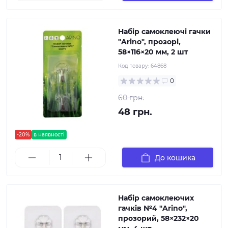
Набір самоклеючі гачки
"Arino", прозорі,
58×116×20 мм, 2 шт
Код товару:
64868
0
60 грн.
48 грн.
-20%
в наявності
До кошика
Набір самоклеючих
гачків №4 "Arino",
прозорий, 58×232×20