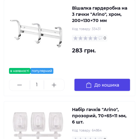
Вішалка гардеробна на
3 гачки "Arino", хром,
200×130×70 мм
Код товару:
33431
0
283 грн.
в наявності
популярний
До кошика
Набір гачків "Arino",
прозорий, 70×65×11 мм,
6 шт.
Код товару:
64864