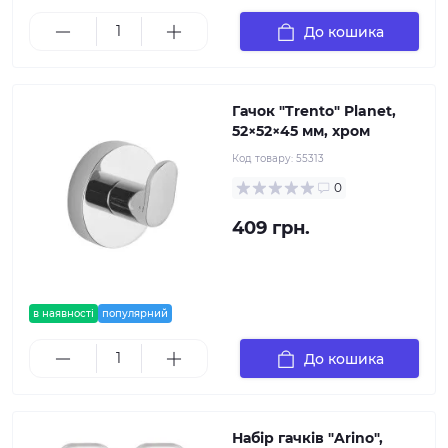
До кошика
Гачок "Trento" Planet,
52×52×45 мм, хром
Код товару:
55313
0
409 грн.
в наявності
популярний
До кошика
Набір гачків "Arino",