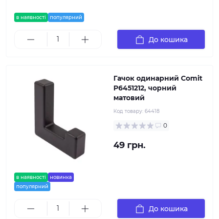
в наявності
популярний
До кошика
Гачок одинарний Comit
P6451212, чорний
матовий
Код товару:
64418
0
49 грн.
в наявності
новинка
популярний
До кошика