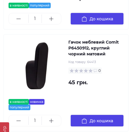
в наявності
популярний
До кошика
Гачок меблевий Comit
P6450912, круглий
чорний матовий
Код товару:
64413
0
45 грн.
в наявності
новинка
популярний
До кошика