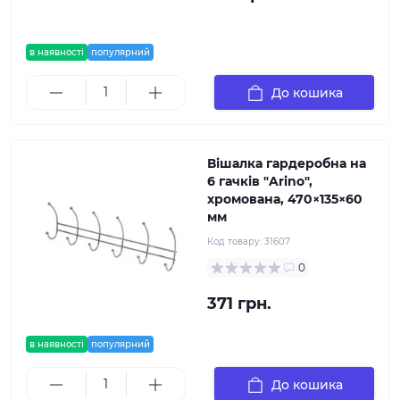
в наявності
популярний
До кошика
Вішалка гардеробна на
6 гачків "Arino",
хромована, 470×135×60
мм
Код товару:
31607
0
371 грн.
в наявності
популярний
До кошика