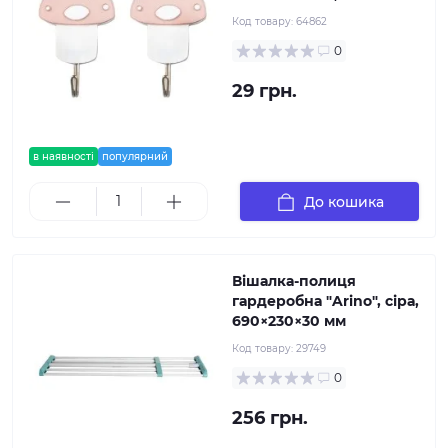
Код товару:
64862
0
29 грн.
в наявності
популярний
До кошика
Вішалка-полиця
гардеробна "Arino", сіра,
690×230×30 мм
Код товару:
29749
0
256 грн.