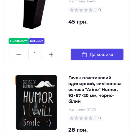
Код товару:
64415
0
45 грн.
в наявності
новинка
До кошика
Гачок пластиковий
одинарний, силіконова
основа "Arino" Humor,
93×67×20 мм, чорно-
білий
Код товару:
57538
0
28 грн.