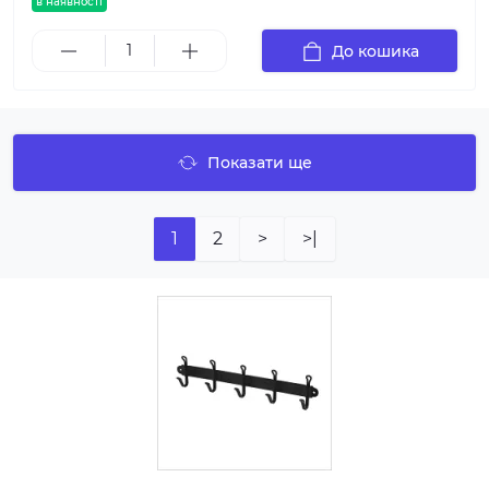
в наявності
До кошика
Показати ще
1
2
>
>|