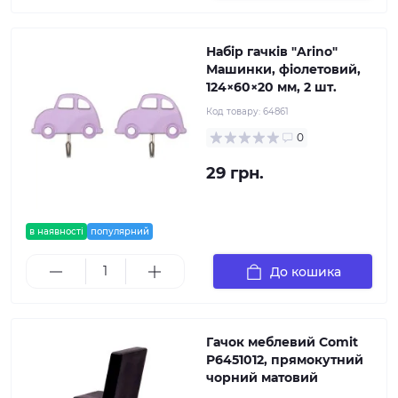
Набір гачків "Arino"
Машинки, фіолетовий,
124×60×20 мм, 2 шт.
Код товару:
64861
0
29 грн.
в наявності
популярний
До кошика
Гачок меблевий Comit
P6451012, прямокутний
чорний матовий