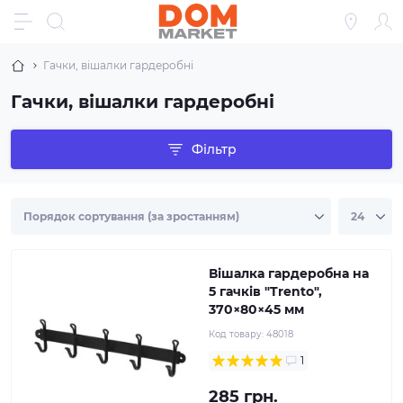
Гачки, вішалки гардеробні
Гачки, вішалки гардеробні
Фільтр
Вішалка гардеробна на
5 гачків "Trento",
370×80×45 мм
Код товару:
48018
1
285 грн.