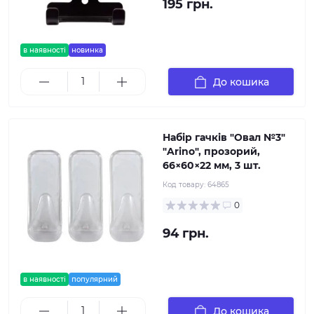
195 грн.
в наявності
новинка
До кошика
Набір гачків "Овал №3"
"Arino", прозорий,
66×60×22 мм, 3 шт.
Код товару:
64865
0
94 грн.
в наявності
популярний
До кошика