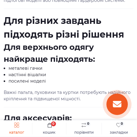
підлогові моделі або повноцінні гардеробні системи.
Для різних завдань
підходять різні рішення
Для верхнього одягу
найкраще підходять:
металеві гачки
настінні вішалки
посилені моделі
Важкі пальта, пуховики та куртки потребують надійного
кріплення та підвищеної міцності.
Для аксесуарів:
0
0
0
одинарні гачки
каталог
кошик
порівняти
закладки
багатоярусні моделі