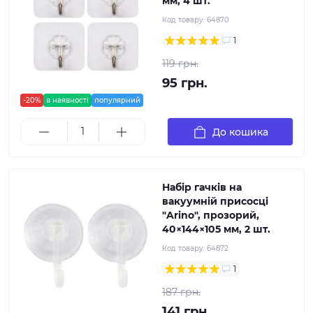
мм, 4 шт.
Код товару:
64870
1
119 грн.
95 грн.
-20%
в наявності
популярний
До кошика
Набір гачків на
вакуумній присосці
"Arino", прозорий,
40×144×105 мм, 2 шт.
Код товару:
64872
1
187 грн.
141 грн.