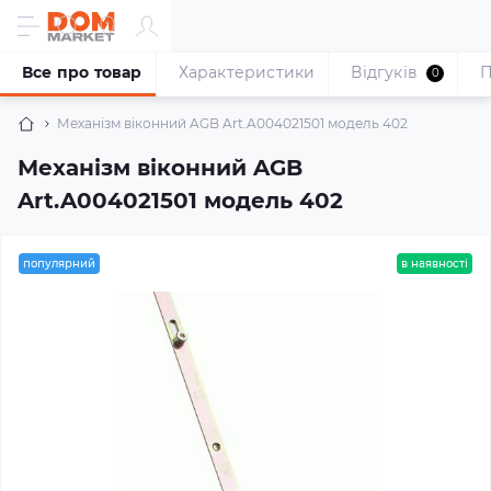
Все про товар
Характеристики
Відгуків
П
0
Механізм віконний AGB Art.A004021501 модель 402
Механізм віконний AGB
Art.A004021501 модель 402
популярний
в наявності