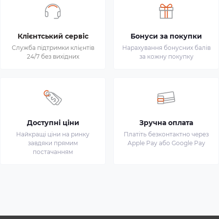
Клієнтський сервіс
Бонуси за покупки
Служба підтримки клієнтів
Нарахування бонусних балів
24/7 без вихідних
за кожну покупку
Доступні ціни
Зручна оплата
Найкращі ціни на ринку
Платіть безконтактно через
завдяки прямим
Apple Pay або Google Pay
постачанням