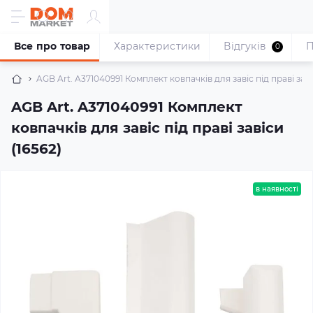
Все про товар
Характеристики
Відгуків
П
0
AGB Art. A371040991 Комплект ковпачків для завіс під праві заві
AGB Art. A371040991 Комплект
ковпачків для завіс під праві завіси
(16562)
в наявності