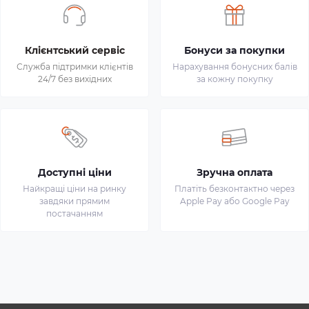
Клієнтський сервіс
Бонуси за покупки
Служба підтримки клієнтів
Нарахування бонусних балів
24/7 без вихідних
за кожну покупку
Доступні ціни
Зручна оплата
Найкращі ціни на ринку
Платіть безконтактно через
завдяки прямим
Apple Pay або Google Pay
постачанням