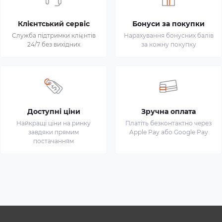
Клієнтський сервіс
Бонуси за покупки
Служба підтримки клієнтів
Нарахування бонусних балів
24/7 без вихідних
за кожну покупку
Доступні ціни
Зручна оплата
Найкращі ціни на ринку
Платіть безконтактно через
завдяки прямим
Apple Pay або Google Pay
постачанням