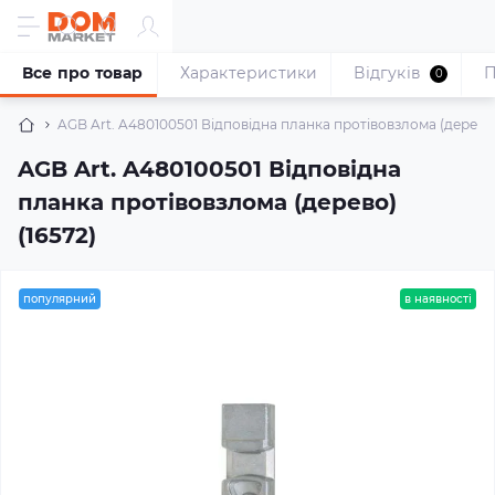
Все про товар
Характеристики
Відгуків
П
0
AGB Art. A480100501 Відповідна планка протівовзлома (дерево)
AGB Art. A480100501 Відповідна
планка протівовзлома (дерево)
(16572)
популярний
в наявності