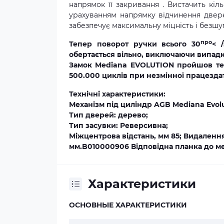
напрямок її закривання . Вистачить кіл
урахуванням напрямку відчинення дверей
забезпечує максимальну міцність і безшум
про
Тепер поворот ручки всього 30
< 
обертається вільно, виключаючи випад
Замок
Mediana EVOLUTION
пройшов тес
500.000 циклів при незмінної працездат
Технічні характеристики:
Механізм під циліндр AGB Mediana Evol
Тип дверей: дерево;
Тип засувки: Реверсивна;
Міжцентрова відстань, мм 85; Видалення 
мм.B010000906 Відповідна планка до ме
Характеристики
ОСНОВНЫЕ ХАРАКТЕРИСТИКИ