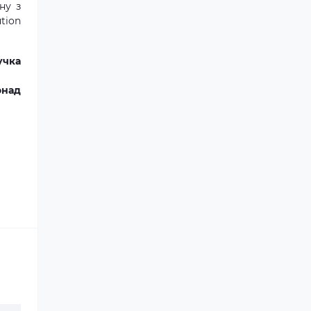
ну з
tion
учка
онад