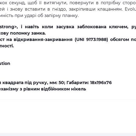
ькох секунд, щоб її витягнути, повернути в потрібну сторо
 і знову вставити в гніздо, закріпивши клацанням. Evolu
ність при ударі об запірну планку.
/strong>, і навіть коли засувка заблокована ключем, р
кову поломку замка.
т на відкривання-закривання (UNI 9173:1988) обсягом п
ності.
ution
квадрата під ручку, мм: 50; Габарити: 18x196x76
ханізму з рівним відбійником нікель