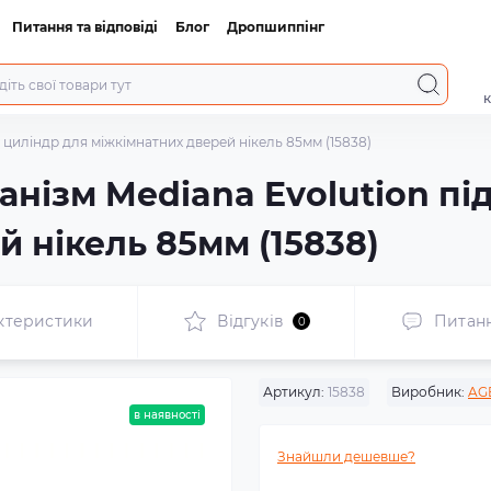
Питання та відповіді
Блог
Дропшиппінг
к
 циліндр для міжкімнатних дверей нікель 85мм (15838)
нізм Mediana Evolution пі
 нікель 85мм (15838)
ктеристики
Відгуків
Питан
0
Артикул:
15838
Виробник:
AG
в наявності
Знайшли дешевше?