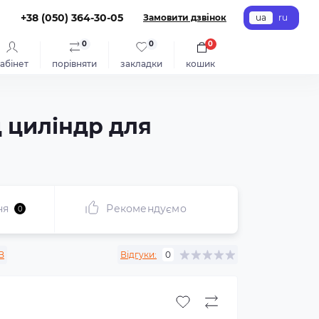
+38 (050) 364-30-05
Замовити дзвінок
ua
ru
0
0
0
абінет
порівняти
закладки
кошик
д циліндр для
ня
Рекомендуємо
0
B
Відгуки:
0