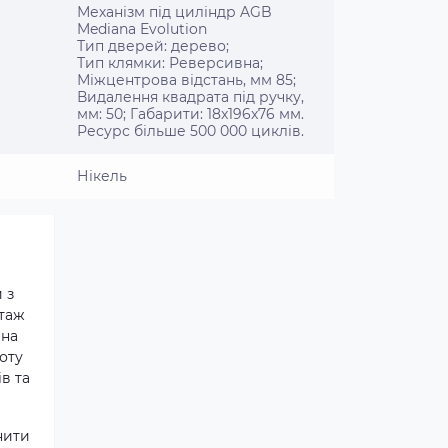
Механізм під циліндр AGB
Mediana Evolution
Тип дверей: дерево;
Тип клямки: Реверсивна;
Міжцентрова відстань, мм 85;
Видалення квадрата під ручку,
мм: 50; Габарити: 18x196x76 мм.
Ресурс більше 500 000 циклів.
Нікель
 з
нтаж
 на
тоту
в та
нити