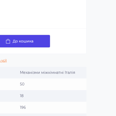
До кошика
 усі)
Механізми міжкімнатні Італія
50
18
196