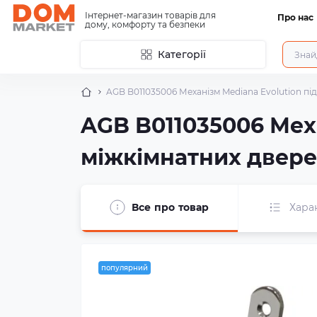
Інтернет-магазин товарів для
Про нас
дому, комфорту та безпеки
Категорії
AGB B011035006 Механізм Mediana Evolution під
AGB B011035006 Меха
міжкімнатних дверей
Все про товар
Хара
популярний