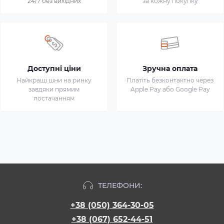
24/7 без вихідних
за кожну покупку
Доступні ціни
Зручна оплата
Найкращі ціни на ринку
Платіть безконтактно через
завдяки прямим
Apple Pay або Google Pay
постачанням
ТЕЛЕФОНИ:
+38 (050) 364-30-05
+38 (067) 652-44-51