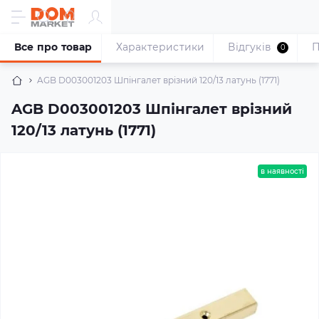
Все про товар
Характеристики
Відгуків
П
0
AGB D003001203 Шпінгалет врізний 120/13 латунь (1771)
AGB D003001203 Шпінгалет врізний
120/13 латунь (1771)
в наявності