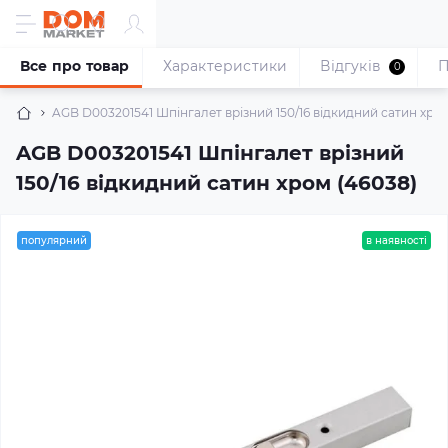
Все про товар
Характеристики
Відгуків
П
0
AGB D003201541 Шпінгалет врізний 150/16 відкидний сатин хром
AGB D003201541 Шпінгалет врізний
150/16 відкидний сатин хром (46038)
популярний
в наявності