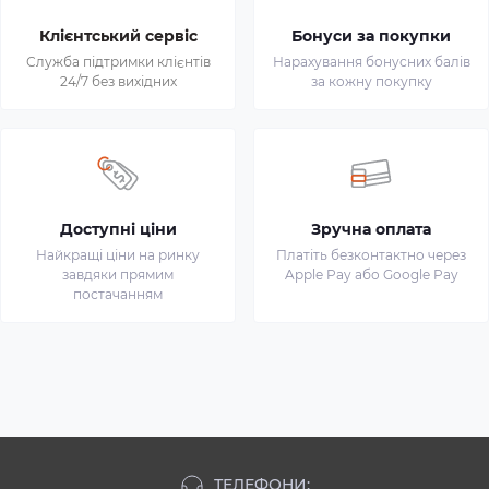
Клієнтський сервіс
Бонуси за покупки
Служба підтримки клієнтів
Нарахування бонусних балів
24/7 без вихідних
за кожну покупку
Доступні ціни
Зручна оплата
Найкращі ціни на ринку
Платіть безконтактно через
завдяки прямим
Apple Pay або Google Pay
постачанням
ТЕЛЕФОНИ: