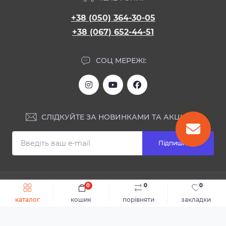
+38 (050) 364-30-05
+38 (067) 652-44-51
СОЦ МЕРЕЖІ:
СЛІДКУЙТЕ ЗА НОВИНКАМИ ТА АКЦІЯМИ:
Підпишіться
ІНФОРМАЦІЯ
0
0
0
Швидке замовлення
До кошика
каталог
кошик
порівняти
закладки
Блог
КОНТАКТИ ТА АДРЕСА
Відгуки
Каталог