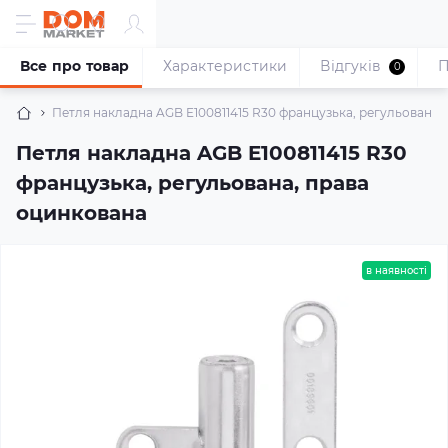
Все про товар
Характеристики
Відгуків
П
0
Петля накладна AGB E100811415 R30 французька, регульована,
Петля накладна AGB E100811415 R30
французька, регульована, права
оцинкована
в наявності