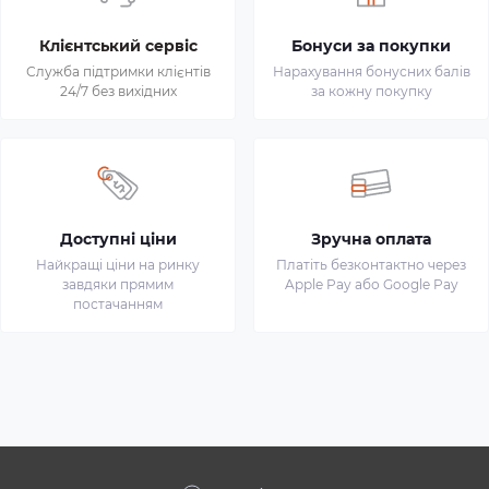
Клієнтський сервіс
Бонуси за покупки
Служба підтримки клієнтів
Нарахування бонусних балів
24/7 без вихідних
за кожну покупку
Доступні ціни
Зручна оплата
Найкращі ціни на ринку
Платіть безконтактно через
завдяки прямим
Apple Pay або Google Pay
постачанням