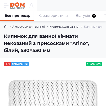
Все про товар
Характеристики
Відгуків
П
0
Аксесуари для ванної
Килимки для ванної
Килимок для ва
Килимок для ванної кімнати
нековзний з присосками "Arino",
білий, 530×530 мм
-15%
популярний
в наявності