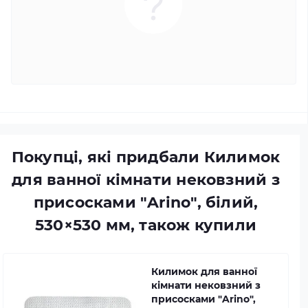
Покупці, які придбали Килимок
для ванної кімнати нековзний з
присосками "Arino", білий,
530×530 мм, також купили
Килимок для ванної
кімнати нековзний з
присосками "Arino",