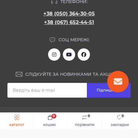
ТЕЛЕФОНИ:
+38 (050) 364-30-05
+38 (067) 652-44-51
СОЦ МЕРЕЖІ:
СЛІДКУЙТЕ ЗА НОВИНКАМИ ТА АКЦІЯМИ:
Підпишіться
ІНФОРМАЦІЯ
0
0
0
Швидке замовлення
До кошика
каталог
кошик
порівняти
закладки
Блог
КОНТАКТИ ТА АДРЕСА
Відгуки
Каталог