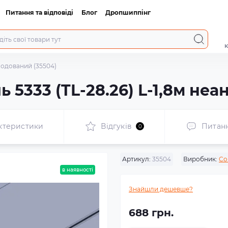
Питання та відповіді
Блог
Дропшиппінг
к
анодований (35504)
 5333 (TL-28.26) L-1,8м неа
ктеристики
Відгуків
Питан
0
Артикул:
35504
Виробник:
Co
в наявності
Знайшли дешевше?
688 грн.