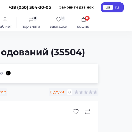
+38 (050) 364-30-05
Замовити дзвінок
ua
ru
0
0
0
абінет
порівняти
закладки
кошик
нодований (35504)
ня
0
mit
Відгуки:
0