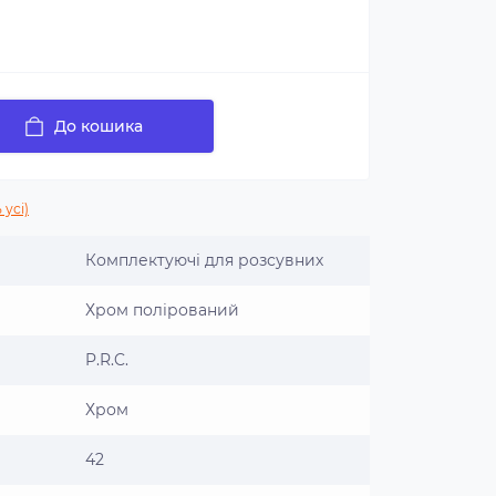
До кошика
 усі)
Комплектуючі для розсувних
Хром полірований
P.R.C.
Хром
42