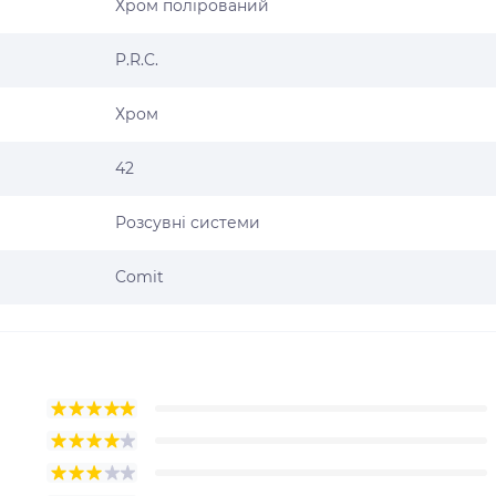
Хром полірований
P.R.C.
Хром
42
Розсувні системи
Comit