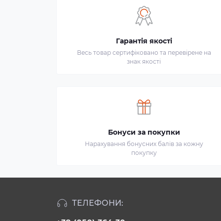
Гарантія якості
Весь товар сертифіковано та перевірене на
знак якості
Бонуси за покупки
Нарахування бонусних балів за кожну
покупку
ТЕЛЕФОНИ: