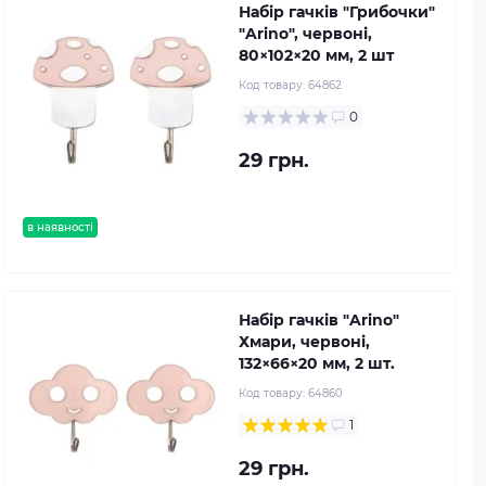
Набір гачків "Грибочки"
"Arino", червоні,
80×102×20 мм, 2 шт
Код товару:
64862
0
29 грн.
в наявності
Набір гачків "Arino"
Хмари, червоні,
132×66×20 мм, 2 шт.
Код товару:
64860
1
29 грн.