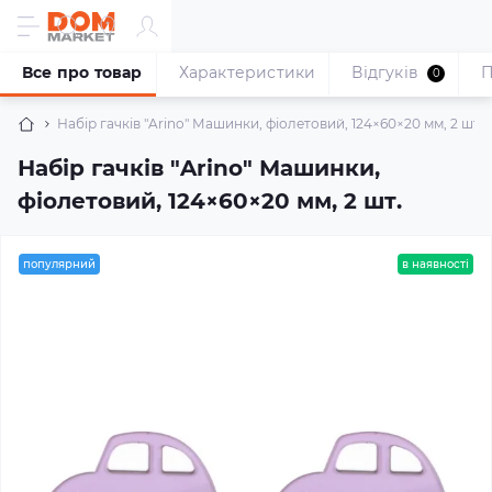
Все про товар
Характеристики
Відгуків
П
0
Набір гачків "Arino" Машинки, фіолетовий, 124×60×20 мм, 2 шт.
Набір гачків "Arino" Машинки,
фіолетовий, 124×60×20 мм, 2 шт.
популярний
в наявності