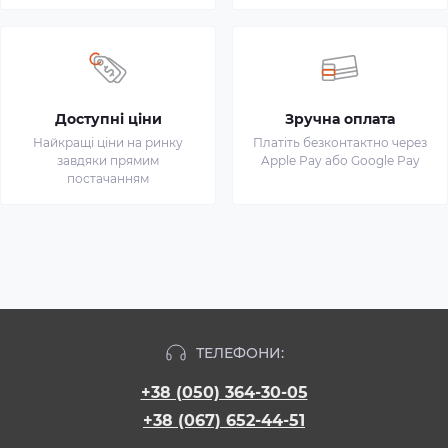
Доступні ціни
Зручна оплата
Найкращі ціни на ринку
Платіть безконтактно через
завдяки прямим
Apple Pay або Google Pay
постачанням
ТЕЛЕФОНИ:
+38 (050) 364-30-05
+38 (067) 652-44-51