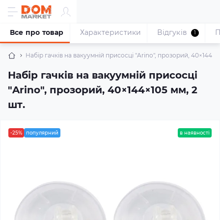
Все про товар
Характеристики
Відгуків
П
1
Набір гачків на вакуумній присосці "Arino", прозорий, 40×144×10
Набір гачків на вакуумній присосці
"Arino", прозорий, 40×144×105 мм, 2
шт.
-25%
популярний
в наявності