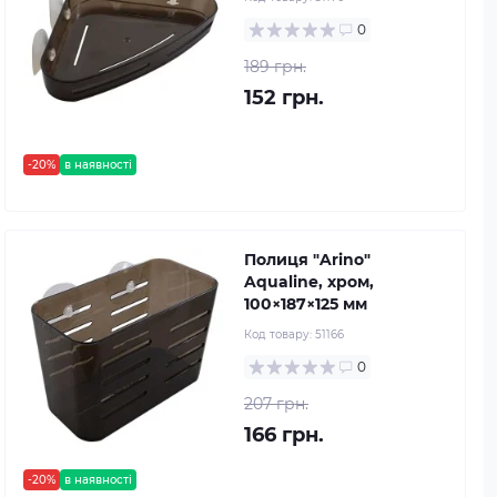
0
189 грн.
152 грн.
-20%
в наявності
Полиця "Arino"
Aqualine, хром,
100×187×125 мм
Код товару:
51166
0
207 грн.
166 грн.
-20%
в наявності