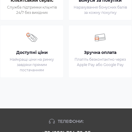
Клієнтський сервіс
Бонуси за покупки
Служба підтримки клієнтів
Нарахування бонусних балів
24/7 без вихідних
за кожну покупку
Доступні ціни
Зручна оплата
Найкращі ціни на ринку
Платіть безконтактно через
завдяки прямим
Apple Pay або Google Pay
постачанням
ТЕЛЕФОНИ: