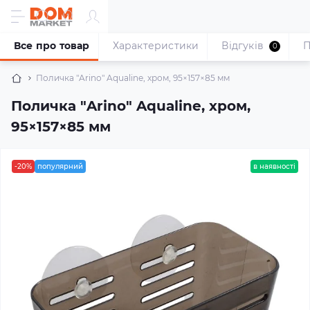
Все про товар
Характеристики
Відгуків
П
0
Поличка "Arino" Aqualine, хром, 95×157×85 мм
Поличка "Arino" Aqualine, хром,
95×157×85 мм
-20%
популярний
в наявності