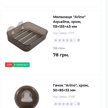
Мильниця "Arino"
Aqualine, хром,
115×135×45 мм
Код товару:
51171
0
98 грн.
78 грн.
-20%
в наявності
Гачок "Arino", хром,
50×85×33 мм
Код товару:
51168
0