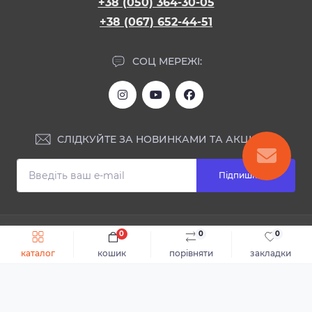
+38 (050) 364-30-05
+38 (067) 652-44-51
СОЦ МЕРЕЖІ:
СЛІДКУЙТЕ ЗА НОВИНКАМИ ТА АКЦІЯМИ:
Підпишіться
ІНФОРМАЦІЯ
0
0
0
Швидке замовлення
До кошика
каталог
кошик
порівняти
закладки
Блог
КОНТАКТИ ТА АДРЕСА
Відгуки
Каталог
Доставка та оплата
м.Дніпро, вул. Святослава Хороброго, 28
Повернення або обмін товару