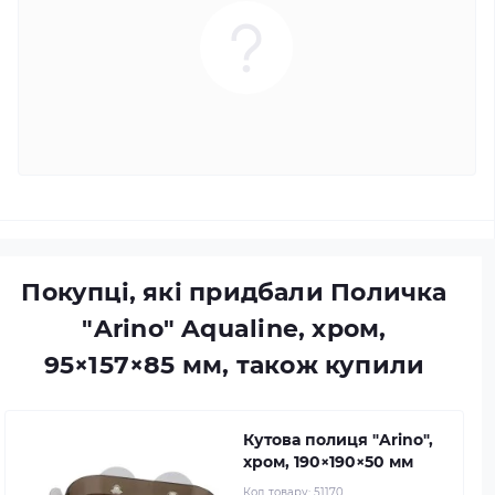
Покупці, які придбали Поличка
"Arino" Aqualine, хром,
95×157×85 мм, також купили
Кутова полиця "Arino",
хром, 190×190×50 мм
Код товару:
51170