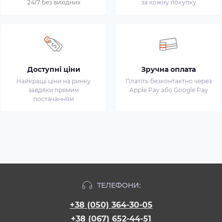
24/7 без вихідних
за кожну покупку
Доступні ціни
Зручна оплата
Найкращі ціни на ринку
Платіть безконтактно через
завдяки прямим
Apple Pay або Google Pay
постачанням
ТЕЛЕФОНИ:
+38 (050) 364-30-05
+38 (067) 652-44-51