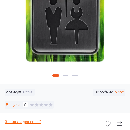
Артикул:
67740
Виробник:
Arino
Відгуки:
0
Знайшли дешевше?