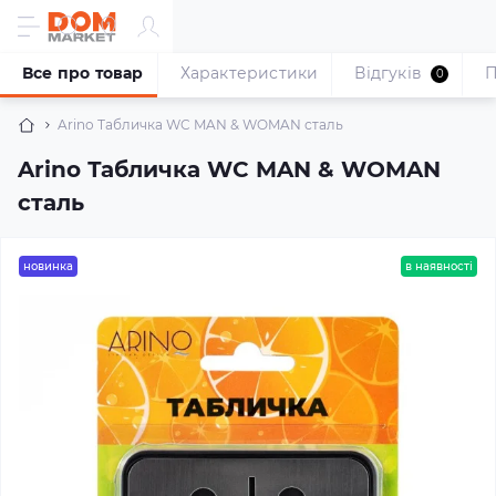
Все про товар
Характеристики
Відгуків
П
0
Arino Табличка WC MAN & WOMAN сталь
Arino Табличка WC MAN & WOMAN
сталь
новинка
в наявності