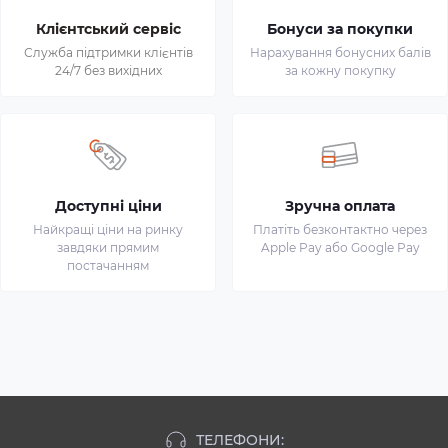
Клієнтський сервіс
Бонуси за покупки
Служба підтримки клієнтів
Нарахування бонусних балів
24/7 без вихідних
за кожну покупку
Доступні ціни
Зручна оплата
Найкращі ціни на ринку
Платіть безконтактно через
завдяки прямим
Apple Pay або Google Pay
постачанням
ТЕЛЕФОНИ: