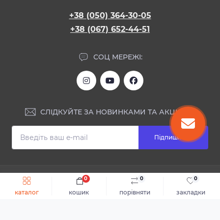
+38 (050) 364-30-05
+38 (067) 652-44-51
СОЦ МЕРЕЖІ:
СЛІДКУЙТЕ ЗА НОВИНКАМИ ТА АКЦІЯМИ:
Підпишіться
ІНФОРМАЦІЯ
0
0
0
Швидке замовлення
До кошика
каталог
кошик
порівняти
закладки
Блог
КОНТАКТИ ТА АДРЕСА
Відгуки
Каталог